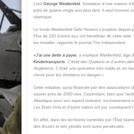
Lord
George Weidenfeld
, fondateur d’une maison d’é
près de quatre-vingts ans plus tard, il veut honorer c
islamique.
Le fonds Weidenfeld Safe Havens s’emploie depuis p
Plus de 150 d’entre eux ont bénéficier de cette aide.
les installer, rapporte le journal The Independent.
«J’ai une dette à payer
,
a expliqué Weidenfeld, âgé 
Kindertransports
. C’était des Quakers et d’autres d
Angleterre. C’était une opération très noble et, en ta
chose pour les chrétiens en danger.»
Cette initiative, aussi financée par des association
sauver près de 2000 vies. Cependant, bien que l’acti
Atlantique pour son aspect restreint, exclusivement c
Les Etats-Unis et d’autre nation ont par conséquent r
En effet, dans les territoires contrôlés par l’État i
des druzes et des yézidis sont aussi persécutés.