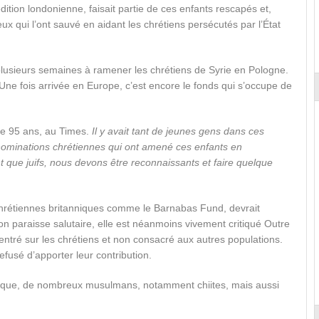
dition londonienne, faisait partie de ces enfants rescapés et,
eux qui l’ont sauvé en aidant les chrétiens persécutés par l’État
lusieurs semaines à ramener les chrétiens de Syrie en Pologne.
 Une fois arrivée en Europe, c’est encore le fonds qui s’occupe de
de 95 ans, au Times.
Il y avait tant de jeunes gens dans ces
énominations chrétiennes qui ont amené ces enfants en
nt que juifs, nous devons être reconnaissants et faire quelque
s chrétiennes britanniques comme le Barnabas Fund, devrait
on paraisse salutaire, elle est néanmoins vivement critiqué Outre
entré sur les chrétiens et non consacré aux autres populations.
efusé d’apporter leur contribution.
slamique, de nombreux musulmans, notamment chiites, mais aussi