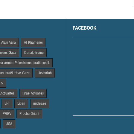
FACEBOOK
Alain Azria
Ali Khamenei
tiniens-Gaza
Donald trump
a-armée-Palestiniens-Israël-conflit
s-Israël-trêve-Gaza
Hezbollah
ES
 Actiualités
Israel Actuaites
LFI
Liban
nucleaire
PREV
Proche Orient
USA