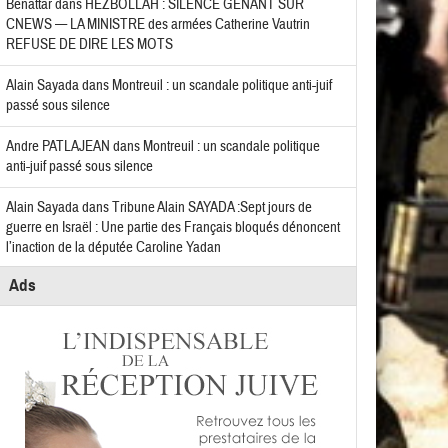
Benattar
dans
HEZBOLLAH : SILENCE GÊNANT SUR
CNEWS — LA MINISTRE des armées Catherine Vautrin
REFUSE DE DIRE LES MOTS
Alain Sayada
dans
Montreuil : un scandale politique anti-juif
passé sous silence
Andre PATLAJEAN
dans
Montreuil : un scandale politique
anti-juif passé sous silence
Alain Sayada
dans
Tribune Alain SAYADA :Sept jours de
guerre en Israël : Une partie des Français bloqués dénoncent
l’inaction de la députée Caroline Yadan
Ads