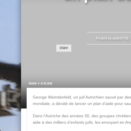
Posted by
alain0708
share
Home
A la Une
George Weindenfeld, un juif Autrichien sauvé par de
mondiale, a décidé de lancer un plan d’aide pour sau
Dans l’Autriche des années 30, des groupes chrétie
aide à des milliers d’enfants juifs, les envoyant en Ang