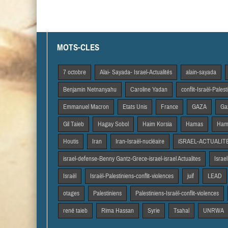
MOTS-CLES
7 octobre
Alai- Sayada- Israel-Actualités
alain-sayada
Benjamin Netnanyahu
Caroline Yadan
conflit-Israël-Pales
Emmanuel Macron
Etats Unis
France
GAZA
Gaz
Gil Taieb
Hagay Sobol
Haim Korsia
Hamas
Hama
Houtis
Iran
Iran-Israël-nucléaire
iSRAEL-ACTUALIT
israel-defense-Benny Gantz-Grece-israel-israel Actualites
Israel
Israël
Israël-Palestiniens-conflit-violences
juif
LEAD
otages
Palestiniens
Palestiniens-Israël-conflit-violences
rené taieb
Rima Hassan
Syrie
Tsahal
UNRWA