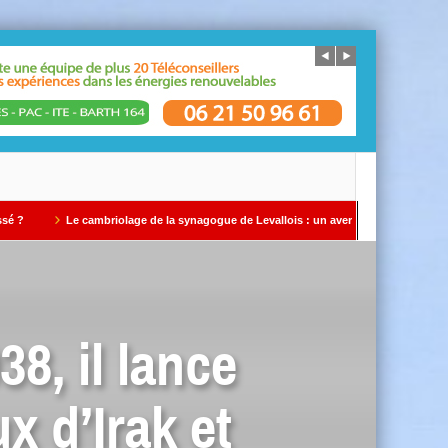
Le cambriolage de la synagogue de Levallois : un avertissement qui ne doit pas être 
8, il lance
x d’Irak et