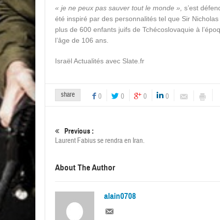
« je ne peux pas sauver tout le monde »,
s’est défend
été inspiré par des personnalités tel que Sir Nicholas
plus de 600 enfants juifs de Tchécoslovaquie à l’époqu
l’âge de 106 ans.
Israël Actualités avec Slate.fr
share
0
0
0
0
Previous :
Laurent Fabius se rendra en Iran.
About The Author
alain0708