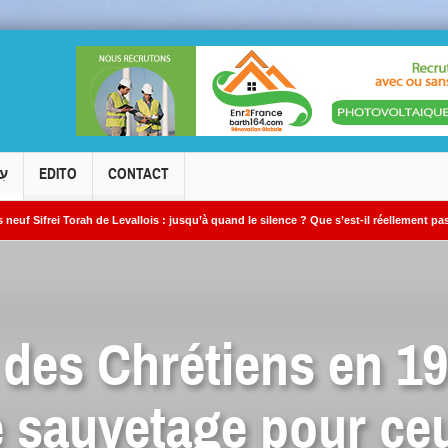
עִ
EDITO
CONTACT
orah de Levallois : jusqu’à quand le silence ? Que s’est-il réellement passé ?
des Chrétiens en 193
 sauvetage pour ceu