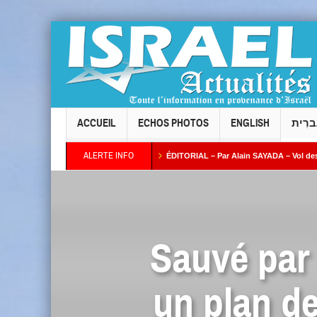
ACCUEIL
ECHOS PHOTOS
ENGLISH
ברִית
ALERTE INFO
l Taïeb par Alain AZRIA
ÉDITORIAL – Par Alain SAYADA – Vol des neuf Sifrei T
Sauvé par 
un plan de