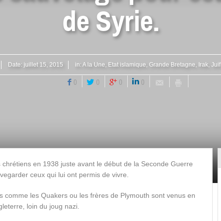
de Syrie.
Date:
juillet 15, 2015
in:
A la Une
,
Etat islamique
,
Grande Bretagne
,
Irak
,
Juif
0
0
0
0
s chrétiens en 1938 juste avant le début de la Seconde Guerre
vegarder ceux qui lui ont permis de vivre.
ns comme les Quakers ou les frères de Plymouth sont venus en
leterre, loin du joug nazi.