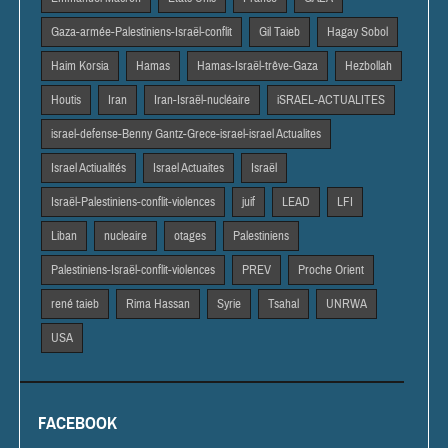
Gaza-armée-Palestiniens-Israël-conflit
Gil Taieb
Hagay Sobol
Haim Korsia
Hamas
Hamas-Israël-trêve-Gaza
Hezbollah
Houtis
Iran
Iran-Israël-nucléaire
iSRAEL-ACTUALITES
israel-defense-Benny Gantz-Grece-israel-israel Actualites
Israel Actiualités
Israel Actuaites
Israël
Israël-Palestiniens-conflit-violences
juif
LEAD
LFI
Liban
nucleaire
otages
Palestiniens
Palestiniens-Israël-conflit-violences
PREV
Proche Orient
rené taieb
Rima Hassan
Syrie
Tsahal
UNRWA
USA
FACEBOOK