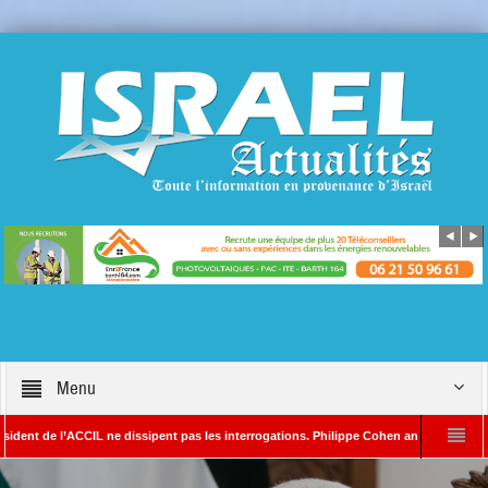
Menu
e l’ACCIL ne dissipent pas les interrogations. Philippe Cohen annonce se réserver le d
AYADA – Rédacteur en chef d’Israël Actualités
L’Iran menace de frapper Tel-A