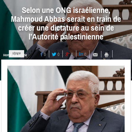
Selon une ONG israélienne,
Mahmoud Abbas serait en train de
créer une dictature au sein de
l’Autorité palestinienne
share
0
0
0
0
Home
A la Une