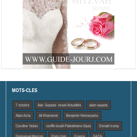
MOTS-CLES
7 octobre
Alai- Sayada- Israel-Actualités
alain-sayada
Alain Azria
Ali Khamenei
Benjamin Netnanyahu
Caroline Yadan
conflit-Israël-Palestiniens-Gaza
Donald trump
Emmanuel Macron
Etats Unis
France
GAZA