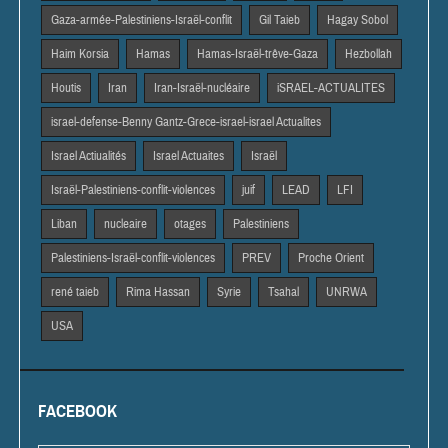
Gaza-armée-Palestiniens-Israël-conflit
Gil Taieb
Hagay Sobol
Haim Korsia
Hamas
Hamas-Israël-trêve-Gaza
Hezbollah
Houtis
Iran
Iran-Israël-nucléaire
iSRAEL-ACTUALITES
israel-defense-Benny Gantz-Grece-israel-israel Actualites
Israel Actiualités
Israel Actuaites
Israël
Israël-Palestiniens-conflit-violences
juif
LEAD
LFI
Liban
nucleaire
otages
Palestiniens
Palestiniens-Israël-conflit-violences
PREV
Proche Orient
rené taieb
Rima Hassan
Syrie
Tsahal
UNRWA
USA
FACEBOOK