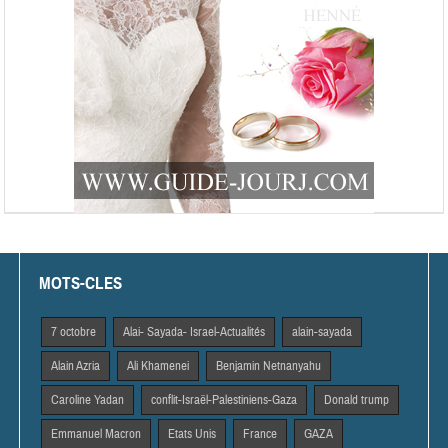
MOTS-CLES
7 octobre
Alai- Sayada- Israel-Actualités
alain-sayada
Alain Azria
Ali Khamenei
Benjamin Netnanyahu
Caroline Yadan
conflit-Israël-Palestiniens-Gaza
Donald trump
Emmanuel Macron
Etats Unis
France
GAZA