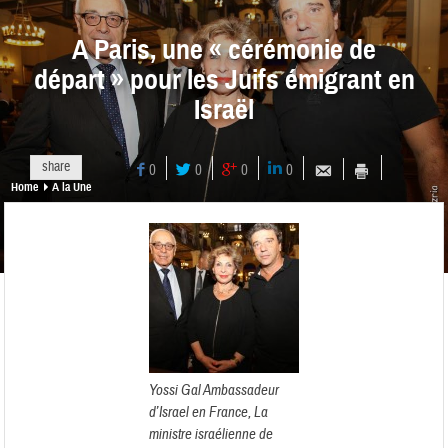
A Paris, une « cérémonie de
départ » pour les Juifs émigrant en
Israël
share
0
0
0
0
Home
A la Une
Yossi Gal Ambassadeur
d’Israel en France, La
ministre israélienne de