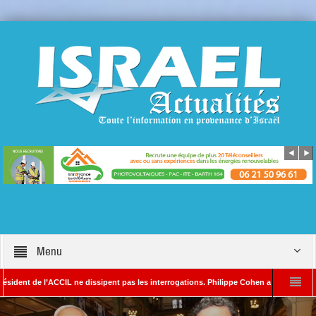
Menu
de l’ACCIL ne dissipent pas les interrogations. Philippe Cohen annonce se réserver le 
 SAYADA – Rédacteur en chef d’Israël Actualités
L’Iran menace de frapper Tel