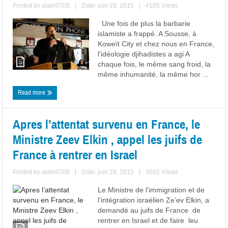
Posted by
alain0708
|
Date: juin 29, 2015
|
4165 Views
Une fois de plus la barbarie
islamiste a frappé. A Sousse, à
Koweït City et chez nous en France,
l'idéologie djihadistes a agi A
chaque fois, le même sang froid, la
même inhumanité, la même hor ...
Read more
Apres l’attentat survenu en France, le
Ministre Zeev Elkin , appel les juifs de
France à rentrer en Israel
Posted by
alain0708
|
Date: juin 28, 2015
|
3582 Views
Le Ministre de l’immigration et de
l’intégration israélien Ze’ev Elkin, a
demandé au juifs de France de
rentrer en Israel et de faire leu