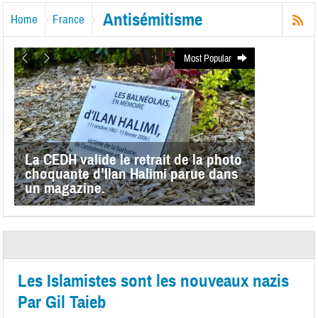
Antisémitisme
Home
France
Most Popular
La CEDH valide le retrait de la photo
choquante d’Ilan Halimi parue dans
un magazine.
Les Islamistes sont les nouveaux nazis
Par Gil Taieb