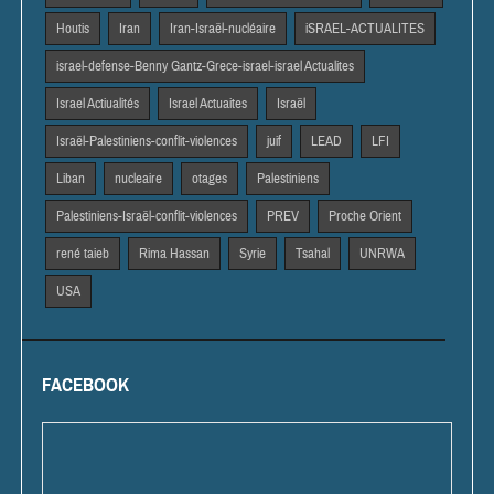
Houtis
Iran
Iran-Israël-nucléaire
iSRAEL-ACTUALITES
israel-defense-Benny Gantz-Grece-israel-israel Actualites
Israel Actiualités
Israel Actuaites
Israël
Israël-Palestiniens-conflit-violences
juif
LEAD
LFI
Liban
nucleaire
otages
Palestiniens
Palestiniens-Israël-conflit-violences
PREV
Proche Orient
rené taieb
Rima Hassan
Syrie
Tsahal
UNRWA
USA
FACEBOOK