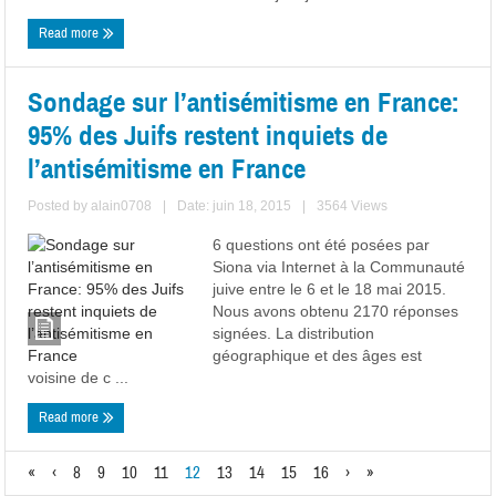
Read more
Sondage sur l’antisémitisme en France:
95% des Juifs restent inquiets de
l’antisémitisme en France
Posted by
alain0708
|
Date: juin 18, 2015
|
3564 Views
6 questions ont été posées par
Siona via Internet à la Communauté
juive entre le 6 et le 18 mai 2015.
Nous avons obtenu 2170 réponses
signées. La distribution
géographique et des âges est
voisine de c ...
Read more
«
‹
8
9
10
11
12
13
14
15
16
›
»