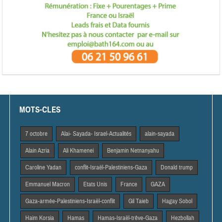
MOTS-CLES
7 octobre
Alai- Sayada- Israel-Actualités
alain-sayada
Alain Azria
Ali Khamenei
Benjamin Netnanyahu
Caroline Yadan
conflit-Israël-Palestiniens-Gaza
Donald trump
Emmanuel Macron
Etats Unis
France
GAZA
Gaza-armée-Palestiniens-Israël-conflit
Gil Taieb
Hagay Sobol
Haim Korsia
Hamas
Hamas-Israël-trêve-Gaza
Hezbollah