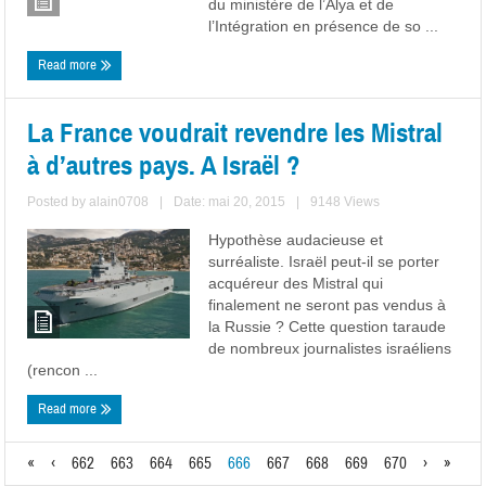
du ministère de l’Alya et de
l’Intégration en présence de so ...
Read more
La France voudrait revendre les Mistral
à d’autres pays. A Israël ?
Posted by
alain0708
|
Date: mai 20, 2015
|
9148 Views
Hypothèse audacieuse et
surréaliste. Israël peut-il se porter
acquéreur des Mistral qui
finalement ne seront pas vendus à
la Russie ? Cette question taraude
de nombreux journalistes israéliens
(rencon ...
Read more
«
‹
662
663
664
665
666
667
668
669
670
›
»