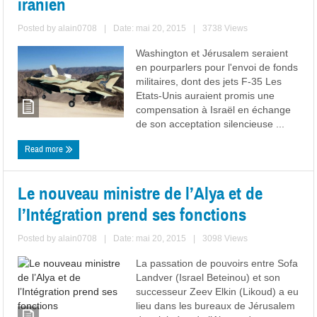
iranien
Posted by
alain0708
|
Date: mai 20, 2015
|
3738 Views
Washington et Jérusalem seraient
en pourparlers pour l'envoi de fonds
militaires, dont des jets F-35 Les
Etats-Unis auraient promis une
compensation à Israël en échange
de son acceptation silencieuse ...
Read more
Le nouveau ministre de l’Alya et de
l’Intégration prend ses fonctions
Posted by
alain0708
|
Date: mai 20, 2015
|
3098 Views
La passation de pouvoirs entre Sofa
Landver (Israel Beteinou) et son
successeur Zeev Elkin (Likoud) a eu
lieu dans les bureaux de Jérusalem