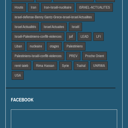
Houtis
Iran
Iran-Israël-nucléaire
iSRAEL-ACTUALITES
israel-defense-Benny Gantz-Grece-israel-israel Actualites
Israel Actiualités
Israel Actuaites
Israël
Israël-Palestiniens-conflit-violences
juif
LEAD
LFI
Liban
nucleaire
otages
Palestiniens
Palestiniens-Israël-conflit-violences
PREV
Proche Orient
rené taieb
Rima Hassan
Syrie
Tsahal
UNRWA
USA
FACEBOOK