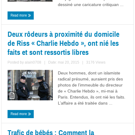
dessiné une caricature critiquan ...
Read more
Deux rôdeurs à proximité du domicile
de Riss « Charlie Hebdo », ont nié les
faits et sont ressortis libres
Posted by
alain0708
|
Date: mai 20, 2015
|
3176 Views
Deux hommes, dont un islamiste
radical présumé, auraient pris des
photos de l’immeuble du directeur
de « Charlie Hebdo », mi-mai à
Paris. Entendus, ils ont nié les faits.
L’affaire a été traitée dans ...
Read more
Trafic de bébés : Comment la