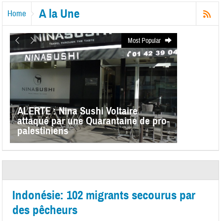
A la Une
Home
Most Popular
ALERTE : Nina Sushi Voltaire
attaqué par une Quarantaine de pro-
palestiniens
Indonésie: 102 migrants secourus par
des pêcheurs