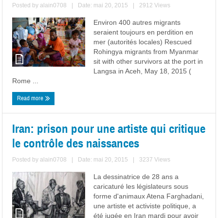
Posted by
alain0708
|
Date: mai 20, 2015
|
2912 Views
Environ 400 autres migrants
seraient toujours en perdition en
mer (autorités locales) Rescued
Rohingya migrants from Myanmar
sit with other survivors at the port in
Langsa in Aceh, May 18, 2015 (
Rome ...
Read more
Iran: prison pour une artiste qui critique
le contrôle des naissances
Posted by
alain0708
|
Date: mai 20, 2015
|
3237 Views
La dessinatrice de 28 ans a
caricaturé les législateurs sous
forme d'animaux Atena Farghadani,
une artiste et activiste politique, a
été jugée en Iran mardi pour avoir