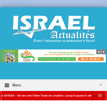
Menu
 – Vol des neuf Sifrei Torah de Levallois : jusqu’à quand le silence ? Que s’est-il r
njamin Netanyahou à l’Iran : « Si vous nous attaquez, notre riposte sera beaucoup pl