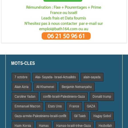
MOTS-CLES
7 octobre
Alai- Sayada- Israel-Actualités
alain-sayada
Alain Azria
Ali Khamenei
Benjamin Netnanyahu
Caroline Yadan
conflit-Israël-Palestiniens-Gaza
Donald trump
Emmanuel Macron
Etats Unis
France
GAZA
Gaza-armée-Palestiniens-Israël-conflit
Gil Taieb
Hagay Sobol
Haim Korsia
Hamas
Hamas-Israël-trêve-Gaza
Hezbollah