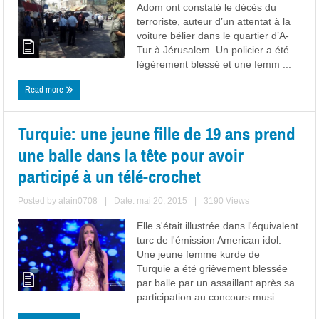
Adom ont constaté le décès du
terroriste, auteur d’un attentat à la
voiture bélier dans le quartier d’A-
Tur à Jérusalem. Un policier a été
légèrement blessé et une femm ...
Read more
Turquie: une jeune fille de 19 ans prend
une balle dans la tête pour avoir
participé à un télé-crochet
Posted by
alain0708
|
Date: mai 20, 2015
|
3190 Views
Elle s'était illustrée dans l'équivalent
turc de l'émission American idol.
Une jeune femme kurde de
Turquie a été grièvement blessée
par balle par un assaillant après sa
participation au concours musi ...