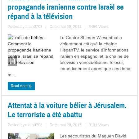
propagande iranienne contre Israël se
répand à la télévision
Posted by
alain0708
|
Date: mai 20, 2015
|
3480 Views
Le Centre Shimon Wiesenthal a
violemment critiqué la chaîne
HispanTV, le service d’informations
iranien en espagnol et la chaîne de
télévision vénézuélienne Telesur,
immédiatement après que ces deux
m ...
Read more
Attentat à la voiture bélier à Jérusalem.
Le terroriste a été abattu
Posted by
alain0708
|
Date: mai 20, 2015
|
3131 Views
Les secouristes du Maguen David