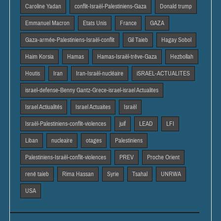
Caroline Yadan
conflit-Israël-Palestiniens-Gaza
Donald trump
Emmanuel Macron
Etats Unis
France
GAZA
Gaza-armée-Palestiniens-Israël-conflit
Gil Taieb
Hagay Sobol
Haim Korsia
Hamas
Hamas-Israël-trêve-Gaza
Hezbollah
Houtis
Iran
Iran-Israël-nucléaire
iSRAEL-ACTUALITES
israel-defense-Benny Gantz-Grece-israel-israel Actualites
Israel Actiualités
Israel Actuaites
Israël
Israël-Palestiniens-conflit-violences
juif
LEAD
LFI
Liban
nucleaire
otages
Palestiniens
Palestiniens-Israël-conflit-violences
PREV
Proche Orient
rené taieb
Rima Hassan
Syrie
Tsahal
UNRWA
USA