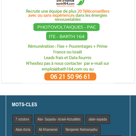
MOTS-CLES
7 octobre
Alai- Sayada- Israel-Actualités
alain-sayada
Alain Azria
Ali Khamenei
Benjamin Netnanyahu