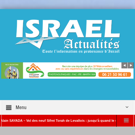
Menu
YADA – Vol des neuf Sifrei Torah de Levallois : jusqu’à quand le silence ? Que s’est-
Benjamin Netanyahou à l’Iran : « Si vous nous attaquez, notre riposte sera beauco