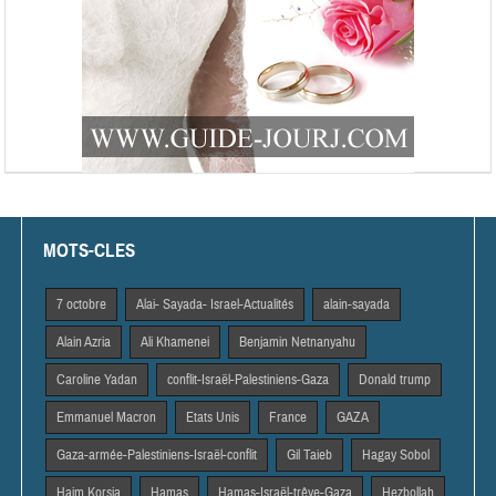
MOTS-CLES
7 octobre
Alai- Sayada- Israel-Actualités
alain-sayada
Alain Azria
Ali Khamenei
Benjamin Netnanyahu
Caroline Yadan
conflit-Israël-Palestiniens-Gaza
Donald trump
Emmanuel Macron
Etats Unis
France
GAZA
Gaza-armée-Palestiniens-Israël-conflit
Gil Taieb
Hagay Sobol
Haim Korsia
Hamas
Hamas-Israël-trêve-Gaza
Hezbollah