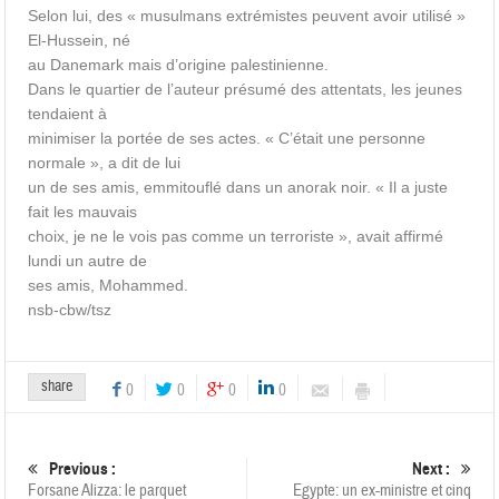
Selon lui, des « musulmans extrémistes peuvent avoir utilisé »
El-Hussein, né
au Danemark mais d’origine palestinienne.
Dans le quartier de l’auteur présumé des attentats, les jeunes
tendaient à
minimiser la portée de ses actes. « C’était une personne
normale », a dit de lui
un de ses amis, emmitouflé dans un anorak noir. « Il a juste
fait les mauvais
choix, je ne le vois pas comme un terroriste », avait affirmé
lundi un autre de
ses amis, Mohammed.
nsb-cbw/tsz
share
0
0
0
0
Previous :
Next :
Forsane Alizza: le parquet
Egypte: un ex-ministre et cinq