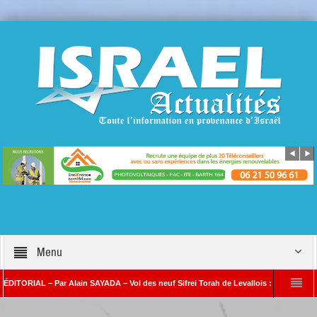
Menu
L – Par Alain SAYADA – Vol des neuf Sifrei Torah de Levallois : jusqu’à quand le sile
ain SAYADA
Benjamin Netanyahou à l’Iran : « Si vous nous attaquez, notre ripo