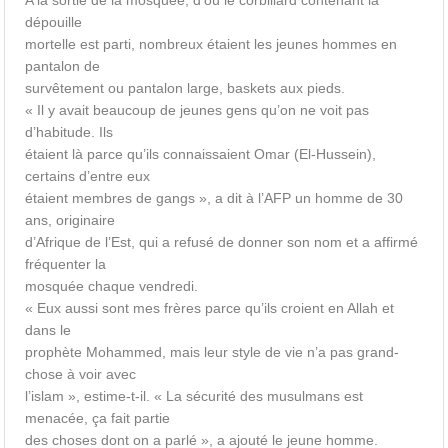
A la sortie de la mosquée, d’où le corbillard contenant la
dépouille
mortelle est parti, nombreux étaient les jeunes hommes en
pantalon de
survêtement ou pantalon large, baskets aux pieds.
« Il y avait beaucoup de jeunes gens qu’on ne voit pas
d’habitude. Ils
étaient là parce qu’ils connaissaient Omar (El-Hussein),
certains d’entre eux
étaient membres de gangs », a dit à l’AFP un homme de 30
ans, originaire
d’Afrique de l’Est, qui a refusé de donner son nom et a affirmé
fréquenter la
mosquée chaque vendredi.
« Eux aussi sont mes frères parce qu’ils croient en Allah et
dans le
prophète Mohammed, mais leur style de vie n’a pas grand-
chose à voir avec
l’islam », estime-t-il. « La sécurité des musulmans est
menacée, ça fait partie
des choses dont on a parlé », a ajouté le jeune homme.