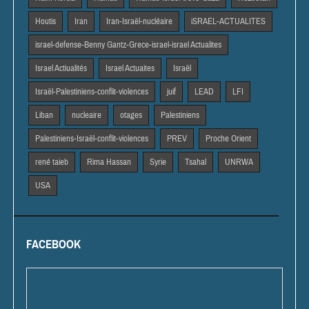
Houtis
Iran
Iran-Israël-nucléaire
iSRAEL-ACTUALITES
israel-defense-Benny Gantz-Grece-israel-israel Actualites
Israel Actiualités
Israel Actuaites
Israël
Israël-Palestiniens-conflit-violences
juif
LEAD
LFI
Liban
nucleaire
otages
Palestiniens
Palestiniens-Israël-conflit-violences
PREV
Proche Orient
rené taieb
Rima Hassan
Syrie
Tsahal
UNRWA
USA
FACEBOOK