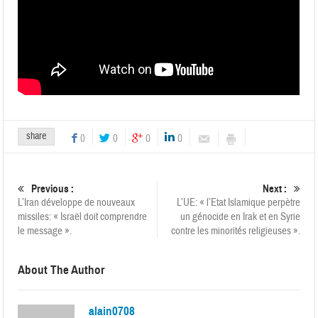
share
0
0
0
0
Previous :
Next :
L’Iran développe de nouveaux
L’UE: « l’Etat Islamique perpètre
missiles: « Israël doit comprendre
un génocide en Irak et en Syrie
le message ».
contre les minorités religieuses ».
About The Author
alain0708