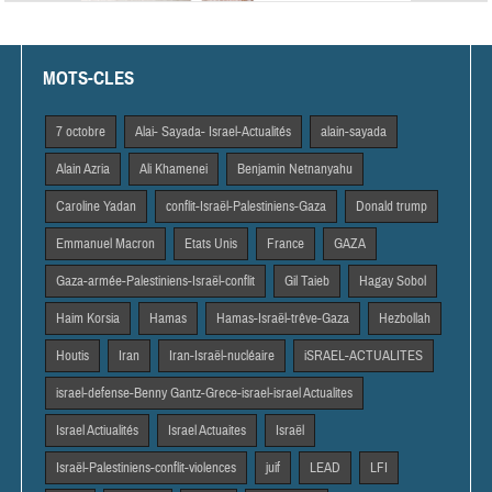
MOTS-CLES
7 octobre
Alai- Sayada- Israel-Actualités
alain-sayada
Alain Azria
Ali Khamenei
Benjamin Netnanyahu
Caroline Yadan
conflit-Israël-Palestiniens-Gaza
Donald trump
Emmanuel Macron
Etats Unis
France
GAZA
Gaza-armée-Palestiniens-Israël-conflit
Gil Taieb
Hagay Sobol
Haim Korsia
Hamas
Hamas-Israël-trêve-Gaza
Hezbollah
Houtis
Iran
Iran-Israël-nucléaire
iSRAEL-ACTUALITES
israel-defense-Benny Gantz-Grece-israel-israel Actualites
Israel Actiualités
Israel Actuaites
Israël
Israël-Palestiniens-conflit-violences
juif
LEAD
LFI