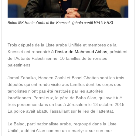
Balad MK Hanin Zoabi at the Knesset.. (photo credit:REUTERS)
Trois députés de la Liste arabe Unifiée et membres de la
Knesset ont rencontré
à l’instar de Mahmoud Abbas
, président
de l’Autorité Palestinienne, 10 familles de terroristes
palestiniens.
Jamal Zahalka, Haneen Zoabi et Basel Ghattas sont les trois
députés qui ont rendu visite aux familles dont les corps des
terroristes n’ont pas été restitués par les autorités
Israéliennes. Parmi eux, le père de Baha Alian, qui avait tué
trois personnes dans un bus à Jérusalem le 13 octobre 2015.
La police avait abattu l’assaillant sur le lieu de l’attentat.
Le Balad, parti nationaliste arabe, regroupé dans la Liste
Unifié, a défini Alian comme un « martyr » sur son mur