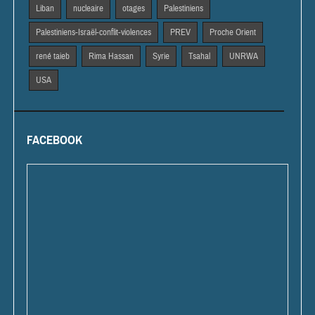
Liban
nucleaire
otages
Palestiniens
Palestiniens-Israël-conflit-violences
PREV
Proche Orient
rené taieb
Rima Hassan
Syrie
Tsahal
UNRWA
USA
FACEBOOK