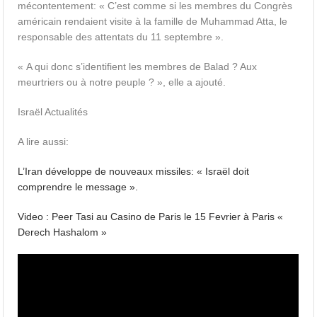
mécontentement: « C’est comme si les membres du Congrès
américain rendaient visite à la famille de Muhammad Atta, le
responsable des attentats du 11 septembre ».
« A qui donc s’identifient les membres de Balad ? Aux
meurtriers ou à notre peuple ? », elle a ajouté.
Israël Actualités
A lire aussi:
L’Iran développe de nouveaux missiles: « Israël doit
comprendre le message ».
Video : Peer Tasi au Casino de Paris le 15 Fevrier à Paris «
Derech Hashalom »