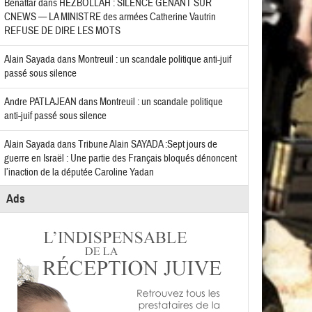
Benattar
dans
HEZBOLLAH : SILENCE GÊNANT SUR
CNEWS — LA MINISTRE des armées Catherine Vautrin
REFUSE DE DIRE LES MOTS
Alain Sayada
dans
Montreuil : un scandale politique anti-juif
passé sous silence
Andre PATLAJEAN
dans
Montreuil : un scandale politique
anti-juif passé sous silence
Alain Sayada
dans
Tribune Alain SAYADA :Sept jours de
guerre en Israël : Une partie des Français bloqués dénoncent
l’inaction de la députée Caroline Yadan
Ads