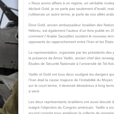
« Nous avons affaire à un régime, un véritable roule
déclaré Gold, je ne parle pas seulement d’Israël, mai
j’utiliserais un autre terme, je parle de nos alliés ara
Dore Gold, ancien ambassadeur Israélien des Nations 
Hébreu, est également l’auteur d’un livre publié en 20
comment l’ Arabie Saoudites soutient le nouveau terr
opposants du rapprochement entre l’Iran et les Etats-
La représentation, organisée par les présidents des 
la présence de Amos Yadlin, ancien chef des renseignem
Etudes de Sécurité Nationale à l’université de Tel Aviv
Yadlin et Gold ont tous deux souligné les dangers que
l’Iran était la cause majeure de l’instabilité du Moyen 
sur le court terme, il devenait désastreux à long te
à venir.
Les deux représentants israéliens ont aussi discuté de
malgré l’objection du Congrès américain. Yadlin a insis
accord conjoint pour améliorer la collecte de renseig