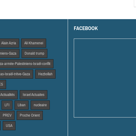
FACEBOOK
Alain Azria
Ali Khamenei
tiniens-Gaza
Donald trump
a-armée-Palestiniens-Israël-conflit
s-Israël-trêve-Gaza
Hezbollah
ES
 Actiualités
Israel Actuaites
LFI
Liban
nucleaire
PREV
Proche Orient
USA