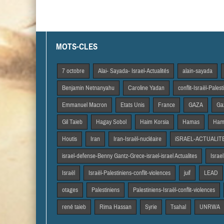
MOTS-CLES
7 octobre
Alai- Sayada- Israel-Actualités
alain-sayada
Benjamin Netnanyahu
Caroline Yadan
conflit-Israël-Pales
Emmanuel Macron
Etats Unis
France
GAZA
Gaz
Gil Taieb
Hagay Sobol
Haim Korsia
Hamas
Hama
Houtis
Iran
Iran-Israël-nucléaire
iSRAEL-ACTUALIT
israel-defense-Benny Gantz-Grece-israel-israel Actualites
Israel
Israël
Israël-Palestiniens-conflit-violences
juif
LEAD
otages
Palestiniens
Palestiniens-Israël-conflit-violences
rené taieb
Rima Hassan
Syrie
Tsahal
UNRWA