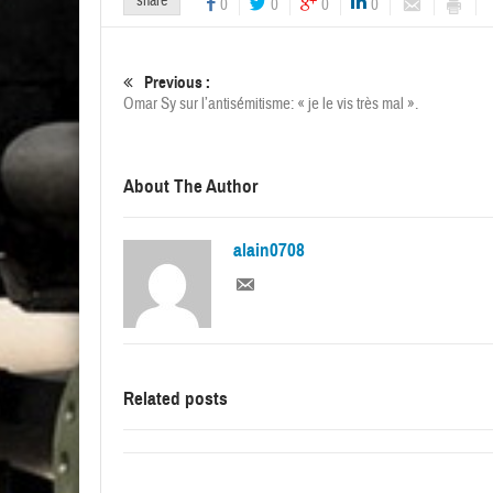
share
0
0
0
0
Previous :
Omar Sy sur l’antisémitisme: « je le vis très mal ».
About The Author
alain0708
Related posts