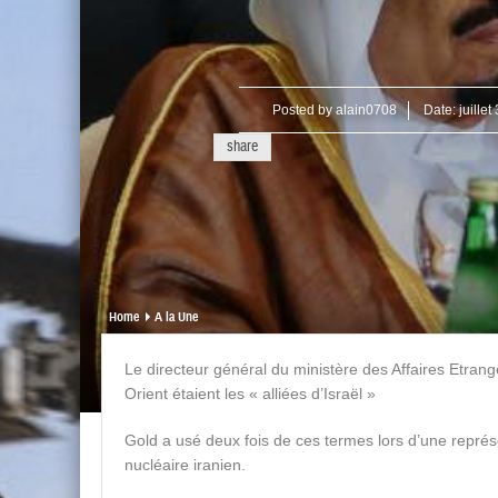
Posted by
alain0708
Date:
juillet
share
Home
A la Une
Le directeur général du ministère des Affaires Etran
Orient étaient les « alliées d’Israël »
Gold a usé deux fois de ces termes lors d’une représ
nucléaire iranien.