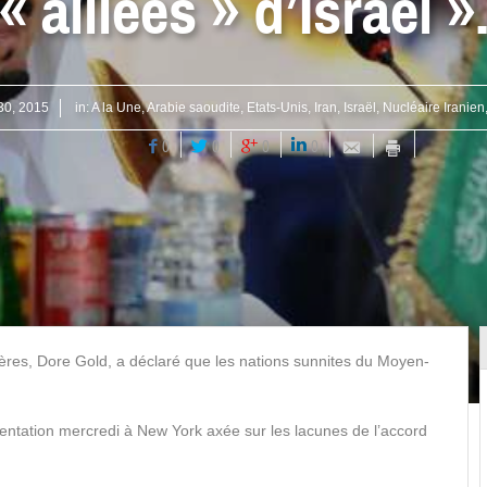
« alliées » d’Israël »
 30, 2015
in:
A la Une
,
Arabie saoudite
,
Etats-Unis
,
Iran
,
Israël
,
Nucléaire Iranien
0
0
0
0
gères, Dore Gold, a déclaré que les nations sunnites du Moyen-
entation mercredi à New York axée sur les lacunes de l’accord