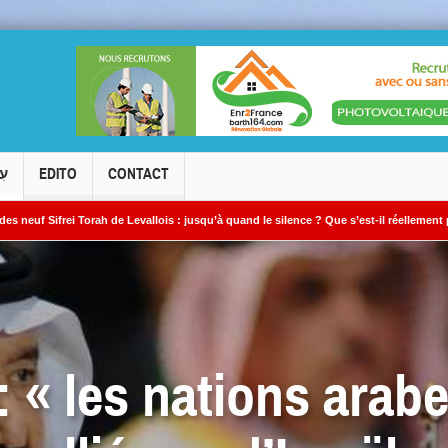
עִ
EDITO
CONTACT
ah de Levallois : jusqu’à quand le silence ? Que s’est-il réellement passé ?
Le
 »
 « les nations arab