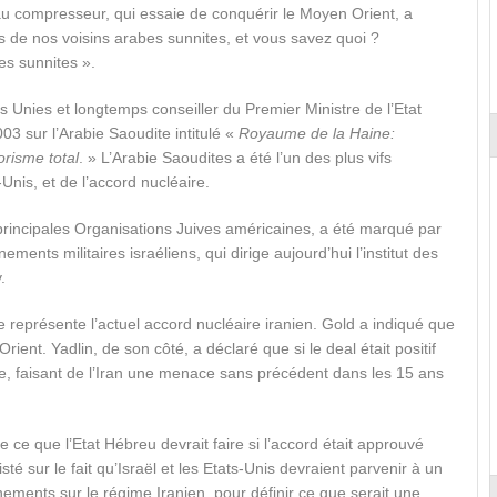
au compresseur, qui essaie de conquérir le Moyen Orient, a
s de nos voisins arabes sunnites, et vous savez quoi ?
bes sunnites ».
Unies et longtemps conseiller du Premier Ministre de l’Etat
03 sur l’Arabie Saoudite intitulé «
Royaume de la Haine:
orisme total
. » L’Arabie Saoudites a été l’un des plus vifs
Unis, et de l’accord nucléaire.
principales Organisations Juives américaines, a été marqué par
ents militaires israéliens, qui dirige aujourd’hui l’institut des
.
 représente l’actuel accord nucléaire iranien. Gold a indiqué que
Orient. Yadlin, de son côté, a déclaré que si le deal était positif
rme, faisant de l’Iran une menace sans précédent dans les 15 ans
 ce que l’Etat Hébreu devrait faire si l’accord était approuvé
té sur le fait qu’Israël et les Etats-Unis devraient parvenir à un
nements sur le régime Iranien, pour définir ce que serait une