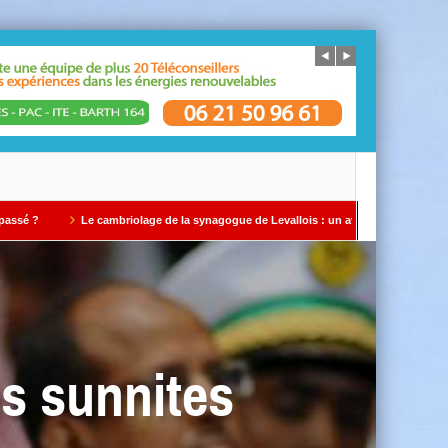
 cambriolage de la synagogue de Levallois : un avertissement qui ne doit pas être ig
es sunnites