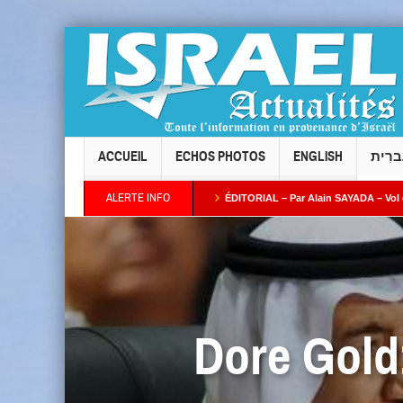
ACCUEIL
ECHOS PHOTOS
ENGLISH
ברִית
ALERTE INFO
Taïeb par Alain AZRIA
ÉDITORIAL – Par Alain SAYADA – Vol des neuf Sifrei Tor
lus ses intentions : combien de temps l’Occident continuera-t-il à fermer les yeux ?
Dore Gold: