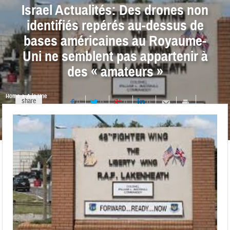
Israel Actualités: Des drones non
identifiés repérés au-dessus de
bases américaines au Royaume-
Uni ne semblent pas appartenir à
des « amateurs »
Home
A la Une
share
0
0
0
0