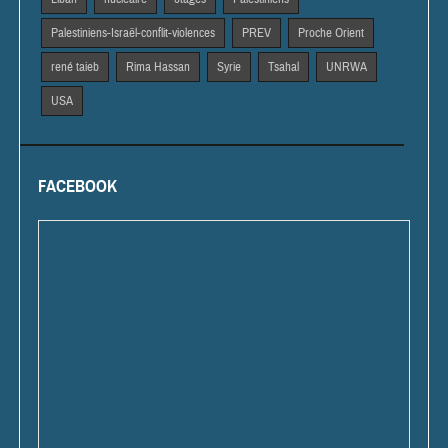
Palestiniens-Israël-conflit-violences
PREV
Proche Orient
rené taieb
Rima Hassan
Syrie
Tsahal
UNRWA
USA
FACEBOOK