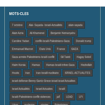
MOTS-CLES
7 octobre
Alai- Sayada- Israel-Actualités
alain-sayada
Alain Azria
Ali Khamenei
Benjamin Netnanyahu
Caroline Yadan
conflit-Israël-Palestiniens-Gaza
Donald trump
Emmanuel Macron
Etats Unis
France
GAZA
Gaza-armée-Palestiniens-Israël-conflit
Gil Taieb
Hagay Sobol
Haim Korsia
Hamas
Hamas-Israël-trêve-Gaza
Hezbollah
Houtis
Iran
Iran-Israël-nucléaire
iSRAEL-ACTUALITES
israel-defense-Benny Gantz-Grece-israel-israel Actualites
Israel Actiualités
Israel Actuaites
Israël
Israël-Palestiniens-conflit-violences
juif
LEAD
LFI
Liban
nucleaire
otages
Palestiniens