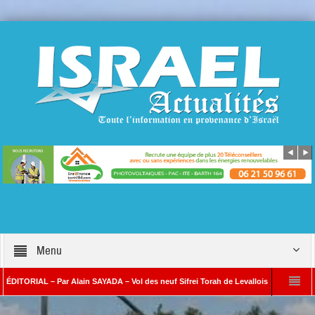
Menu
IAL – Par Alain SAYADA – Vol des neuf Sifrei Torah de Levallois : jusqu’à quand le si
Alain SAYADA
Benjamin Netanyahou à l’Iran : « Si vous nous attaquez, notre ri