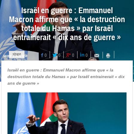
Israël en guerre : Emmanuel
Macron affirme que « la destruction
totale du Hamas » par Israël
entrainerait « dix ans de guerre »
share
0
0
0
0
Home
A la Une
Israël en guerre : Emmanuel Macron affirme que « la
destruction totale du Hamas » par Israël entrainerait « dix
ans de guerre »