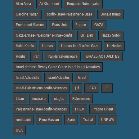
Alain Azria
Ali Khamenei
Benjamin Netnanyahu
Caroline Yadan
conflit-Israël-Palestiniens-Gaza
Donald trump
Emmanuel Macron
Etats Unis
France
GAZA
Gaza-armée-Palestiniens-Israël-conflit
Gil Taieb
Hagay Sobol
Haim Korsia
Hamas
Hamas-Israël-trêve-Gaza
Hezbollah
Houtis
Iran
Iran-Israël-nucléaire
iSRAEL-ACTUALITES
israel-defense-Benny Gantz-Grece-israel-israel Actualites
Israel Actiualités
Israel Actuaites
Israël
Israël-Palestiniens-conflit-violences
juif
LEAD
LFI
Liban
nucleaire
otages
Palestiniens
Palestiniens-Israël-conflit-violences
PREV
Proche Orient
rené taieb
Rima Hassan
Syrie
Tsahal
UNRWA
USA