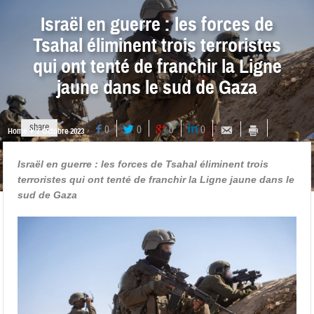
Israël en guerre : les forces de
Tsahal éliminent trois terroristes
qui ont tenté de franchir la Ligne
jaune dans le sud de Gaza
share
0
0
0
0
Home
7 Octobre 2023
Israël en guerre : les forces de Tsahal éliminent trois
terroristes qui ont tenté de franchir la Ligne jaune dans le
sud de Gaza