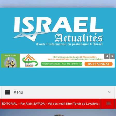
Menu
AL – Par Alain SAYADA – Vol des neuf Sifrei Torah de Levallois : jusqu’à quand le sil
lain SAYADA
Benjamin Netanyahou à l’Iran : « Si vous nous attaquez, notre rip