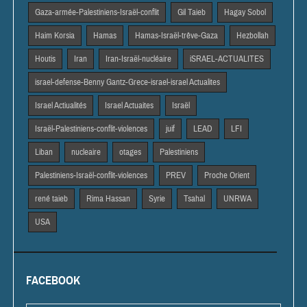
Gaza-armée-Palestiniens-Israël-conflit
Gil Taieb
Hagay Sobol
Haim Korsia
Hamas
Hamas-Israël-trêve-Gaza
Hezbollah
Houtis
Iran
Iran-Israël-nucléaire
iSRAEL-ACTUALITES
israel-defense-Benny Gantz-Grece-israel-israel Actualites
Israel Actiualités
Israel Actuaites
Israël
Israël-Palestiniens-conflit-violences
juif
LEAD
LFI
Liban
nucleaire
otages
Palestiniens
Palestiniens-Israël-conflit-violences
PREV
Proche Orient
rené taieb
Rima Hassan
Syrie
Tsahal
UNRWA
USA
FACEBOOK