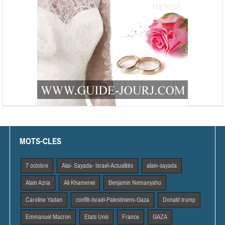
MOTS-CLES
7 octobre
Alai- Sayada- Israel-Actualités
alain-sayada
Alain Azria
Ali Khamenei
Benjamin Netnanyahu
Caroline Yadan
conflit-Israël-Palestiniens-Gaza
Donald trump
Emmanuel Macron
Etats Unis
France
GAZA