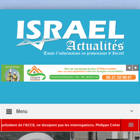
Menu
nt de l’ACCIL ne dissipent pas les interrogations. Philippe Cohen annonce se réserver 
in SAYADA – Rédacteur en chef d’Israël Actualités
L’Iran menace de frapper T