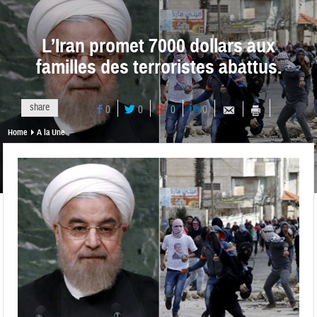
L’Iran promet 7000 dollars aux
familles des terroristes abattus.
share
0
0
0
0
Home
A la Une