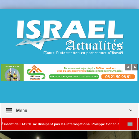
Menu
de l’ACCIL ne dissipent pas les interrogations. Philippe Cohen annonce se réserver le 
 SAYADA – Rédacteur en chef d’Israël Actualités
L’Iran menace de frapper Tel