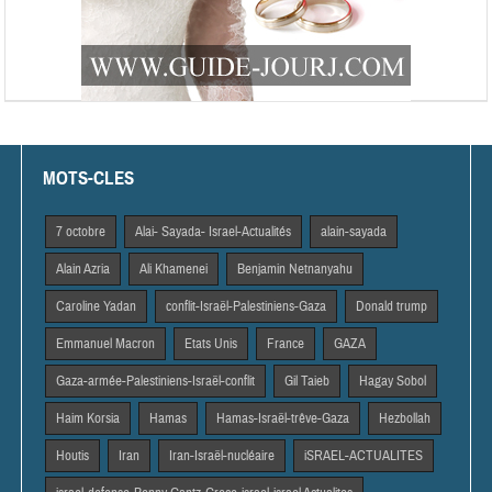
MOTS-CLES
7 octobre
Alai- Sayada- Israel-Actualités
alain-sayada
Alain Azria
Ali Khamenei
Benjamin Netnanyahu
Caroline Yadan
conflit-Israël-Palestiniens-Gaza
Donald trump
Emmanuel Macron
Etats Unis
France
GAZA
Gaza-armée-Palestiniens-Israël-conflit
Gil Taieb
Hagay Sobol
Haim Korsia
Hamas
Hamas-Israël-trêve-Gaza
Hezbollah
Houtis
Iran
Iran-Israël-nucléaire
iSRAEL-ACTUALITES