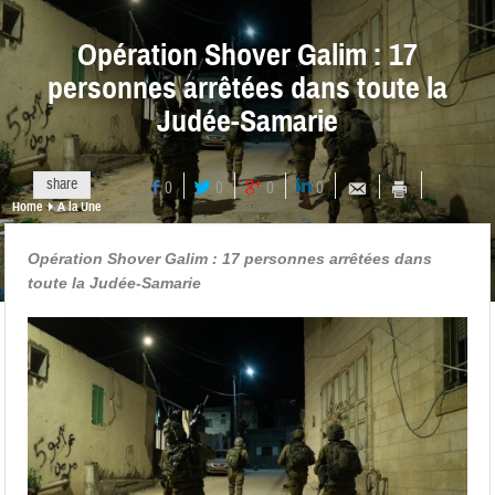
Opération Shover Galim : 17
personnes arrêtées dans toute la
Judée-Samarie
share
0
0
0
0
Home
A la Une
Opération Shover Galim : 17 personnes arrêtées dans
toute la Judée-Samarie