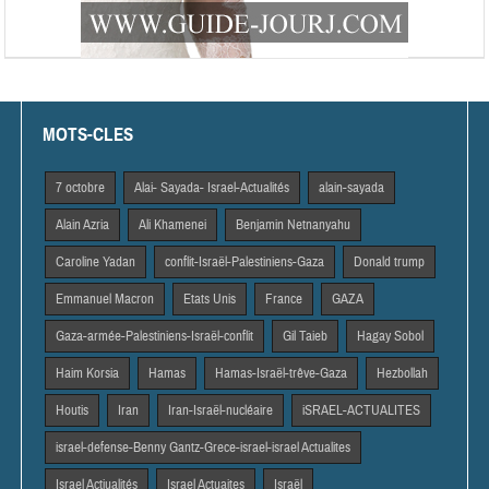
MOTS-CLES
7 octobre
Alai- Sayada- Israel-Actualités
alain-sayada
Alain Azria
Ali Khamenei
Benjamin Netnanyahu
Caroline Yadan
conflit-Israël-Palestiniens-Gaza
Donald trump
Emmanuel Macron
Etats Unis
France
GAZA
Gaza-armée-Palestiniens-Israël-conflit
Gil Taieb
Hagay Sobol
Haim Korsia
Hamas
Hamas-Israël-trêve-Gaza
Hezbollah
Houtis
Iran
Iran-Israël-nucléaire
iSRAEL-ACTUALITES
israel-defense-Benny Gantz-Grece-israel-israel Actualites
Israel Actiualités
Israel Actuaites
Israël