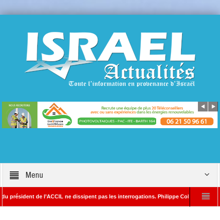
Menu
ésident de l’ACCIL ne dissipent pas les interrogations. Philippe Cohen annonce se rése
r Alain SAYADA – Rédacteur en chef d’Israël Actualités
L’Iran menace de fra