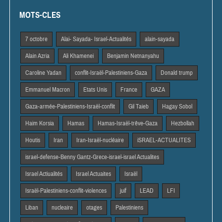
MOTS-CLES
7 octobre
Alai- Sayada- Israel-Actualités
alain-sayada
Alain Azria
Ali Khamenei
Benjamin Netnanyahu
Caroline Yadan
conflit-Israël-Palestiniens-Gaza
Donald trump
Emmanuel Macron
Etats Unis
France
GAZA
Gaza-armée-Palestiniens-Israël-conflit
Gil Taieb
Hagay Sobol
Haim Korsia
Hamas
Hamas-Israël-trêve-Gaza
Hezbollah
Houtis
Iran
Iran-Israël-nucléaire
iSRAEL-ACTUALITES
israel-defense-Benny Gantz-Grece-israel-israel Actualites
Israel Actiualités
Israel Actuaites
Israël
Israël-Palestiniens-conflit-violences
juif
LEAD
LFI
Liban
nucleaire
otages
Palestiniens