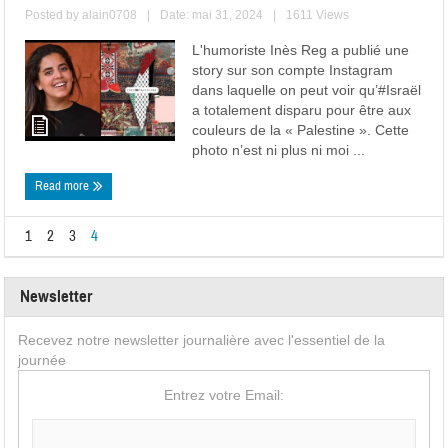
Posted by
alain0708
|
Date: mai 31, 2024
|
1611 Views
L'humoriste Inès Reg a publié une
story sur son compte Instagram
dans laquelle on peut voir qu’#Israël
a totalement disparu pour être aux
couleurs de la « Palestine ». Cette
photo n’est ni plus ni moi ...
Read more
1
2
3
4
Newsletter
Recevez notre newsletter journalière avec l'essentiel de la
journée
Entrez votre Email: