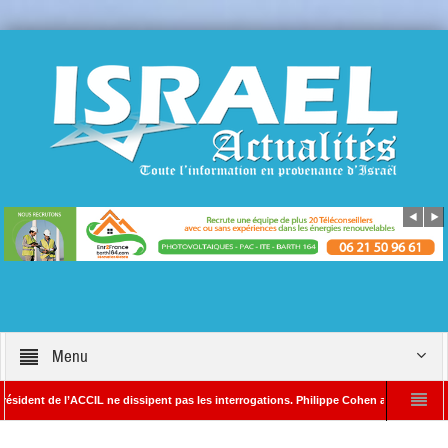
Menu
t de l’ACCIL ne dissipent pas les interrogations. Philippe Cohen annonce se réserver l
in SAYADA – Rédacteur en chef d’Israël Actualités
L’Iran menace de frapper T