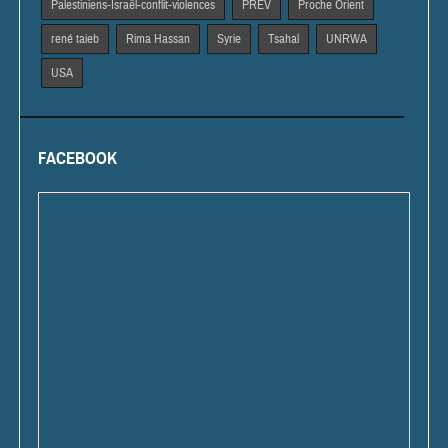
Palestiniens-Israël-conflit-violences
PREV
Proche Orient
rené taieb
Rima Hassan
Syrie
Tsahal
UNRWA
USA
FACEBOOK