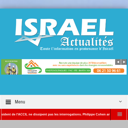
Menu
 de l’ACCIL ne dissipent pas les interrogations. Philippe Cohen annonce se réserver le
 SAYADA – Rédacteur en chef d’Israël Actualités
L’Iran menace de frapper Tel