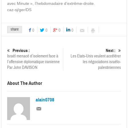
avec Minute », l’hebdomadaire d’extrême-droite.
caz-sj/ger/DS
share
0
0
0
0
Previous :
Next :
Israël menacé d’isolement face à
Les Etats-Unis veulent accélérer
l’offensive diplomatique iranienne
les négociations israélo-
Par John DAVISON
palestiniennes
About The Author
alain0708