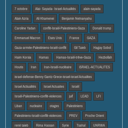
7 octobre
Alai- Sayada- Israel-Actualités
alain-sayada
Alain Azria
Ali Khamenei
Benjamin Netnanyahu
Caroline Yadan
conflit-Israël-Palestiniens-Gaza
Donald trump
Emmanuel Macron
Etats Unis
France
GAZA
Gaza-armée-Palestiniens-Israël-conflit
Gil Taieb
Hagay Sobol
Haim Korsia
Hamas
Hamas-Israël-trêve-Gaza
Hezbollah
Houtis
Iran
Iran-Israël-nucléaire
iSRAEL-ACTUALITES
israel-defense-Benny Gantz-Grece-israel-israel Actualites
Israel Actiualités
Israel Actuaites
Israël
Israël-Palestiniens-conflit-violences
juif
LEAD
LFI
Liban
nucleaire
otages
Palestiniens
Palestiniens-Israël-conflit-violences
PREV
Proche Orient
rené taieb
Rima Hassan
Syrie
Tsahal
UNRWA