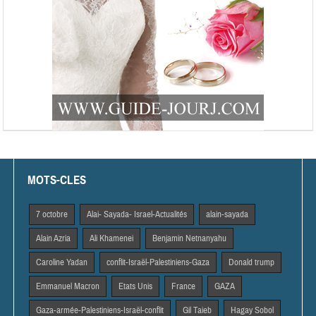
MOTS-CLES
7 octobre
Alai- Sayada- Israel-Actualités
alain-sayada
Alain Azria
Ali Khamenei
Benjamin Netnanyahu
Caroline Yadan
conflit-Israël-Palestiniens-Gaza
Donald trump
Emmanuel Macron
Etats Unis
France
GAZA
Gaza-armée-Palestiniens-Israël-conflit
Gil Taieb
Hagay Sobol