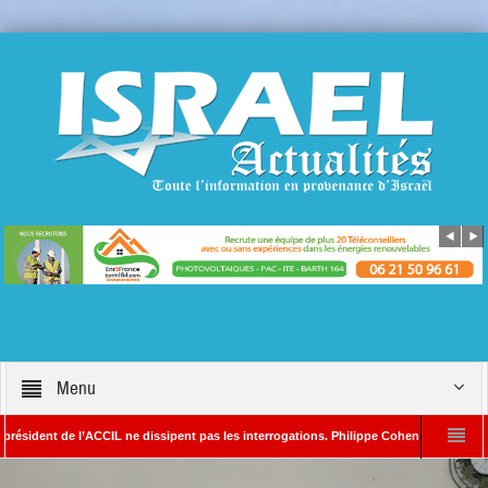
Menu
nt de l’ACCIL ne dissipent pas les interrogations. Philippe Cohen annonce se réserver 
in SAYADA – Rédacteur en chef d’Israël Actualités
L’Iran menace de frapper 