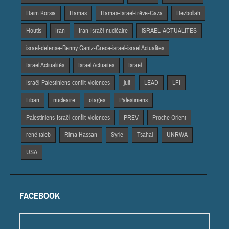
Haim Korsia
Hamas
Hamas-Israël-trêve-Gaza
Hezbollah
Houtis
Iran
Iran-Israël-nucléaire
iSRAEL-ACTUALITES
israel-defense-Benny Gantz-Grece-israel-israel Actualites
Israel Actiualités
Israel Actuaites
Israël
Israël-Palestiniens-conflit-violences
juif
LEAD
LFI
Liban
nucleaire
otages
Palestiniens
Palestiniens-Israël-conflit-violences
PREV
Proche Orient
rené taieb
Rima Hassan
Syrie
Tsahal
UNRWA
USA
FACEBOOK