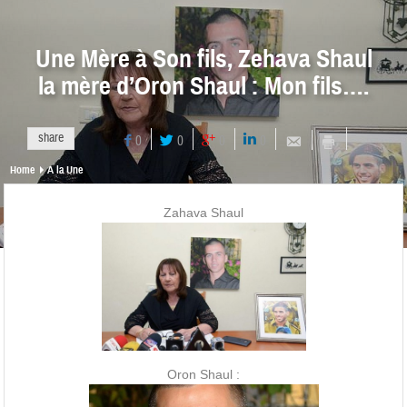
Une Mère à Son fils, Zehava Shaul
la mère d’Oron Shaul : Mon fils….
share
0
0
0
0
Home
A la Une
Zahava Shaul
Oron Shaul :