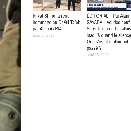
Kiryat Shmona rend
ÉDITORIAL – Par Alain
hommage au Dr Gil Taïeb
SAYADA – Vol des neuf
par Alain AZRIA
Sifrei Torah de Levallois
jusqu’à quand le silenc
août 03, 2026
Que s’est-il réellement
passé ?
août 03, 2026