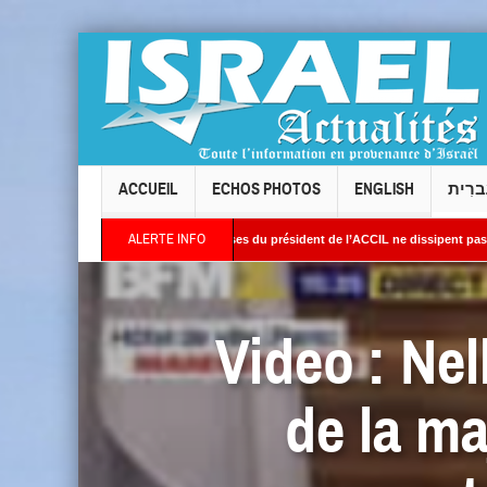
ACCUEIL
ECHOS PHOTOS
ENGLISH
ברִית
ALERTE INFO
 Levallois : les réponses du président de l’ACCIL ne dissipent pas les interrogations.
rient : Des images satellites révèlent une activité jugée « inquiétante » sur des sites
Video : Nel
de la ma