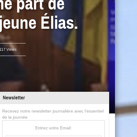
ne part de
jeune Élias.
117 Views
Newsletter
Recevez notre newsletter journalière avec l'essentiel
de la journée
Entrez votre Email: