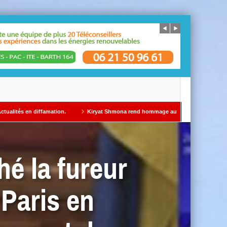
mation.
Kiryat Shmona rend hommage au Dr Gil Taïeb par Alain AZRIA
hé la fureur
 Paris en