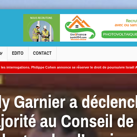
עִ
EDITO
CONTACT
 Philippe Cohen annonce se réserver le droit de poursuivre Israël Actualités en diffa
 nucléaires iraniens
ly Garnier a déclenc
jorité au Conseil de