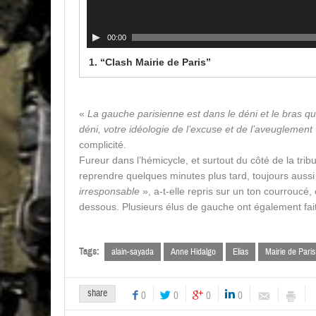
00:00
1.
“Clash Mairie de Paris”
«
La gauche parisienne est dans le déni et le bras qu
déni, votre idéologie de l’excuse et de l’aveuglement
complicité.
Fureur dans l’hémicycle, et surtout du côté de la tr
reprendre quelques minutes plus tard, toujours aussi
irresponsable
», a-t-elle repris sur un ton courrouc
dessous. Plusieurs élus de gauche ont également fait 
Tags:
alain-sayada
Anne Hidalgo
Elias
Mairie de Paris
share
0
0
0
0