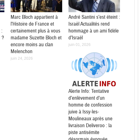
Marc Bloch appartient à
André Santini s’est éteint :
l’Histoire de France et
Israël Actualités rend
 :
certainement plus à vous
hommage à un ami fidèle
e ?
madame Suzette Bloch et
d’Israël
encore moins au clan
juin 01, 2026
Melenchon
juin 24, 2026
Alerte Info: Tentative
d’enlèvement d’un
homme de confession
juive à Issy-les-
Moulineaux après une
livraison Deliveroo : la
piste antisémite
désormais évoquée