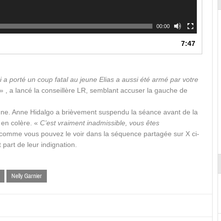
00:00
7:47
i a porté un coup fatal au jeune Elias a aussi été armé par votre
» , a lancé la conseillère LR, semblant accuser la gauche de
ibune. Anne Hidalgo a brièvement suspendu la séance avant de la
 en colère. «
C’est vraiment inadmissible, vous êtes
é, comme vous pouvez le voir dans la séquence partagée sur X ci-
part de leur indignation.
Nelly Garnier