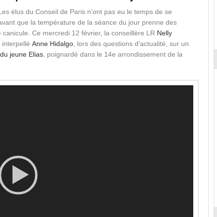
es élus du Conseil de Paris n’ont pas eu le temps de se
vant que la température de la séance du jour prenne des
e canicule. Ce mercredi 12 février, la conseillère LR
Nelly
 interpellé
Anne Hidalgo
, lors des questions d’actualité, sur un
 du jeune Elias
, poignardé dans le 14e arrondissement de la