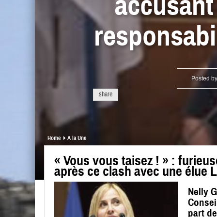
accusant 
responsabil
Posted b
share
Home
A la Une
« Vous vous taisez ! » : furieu
après ce clash avec une élue 
Nelly G
Consei
part de