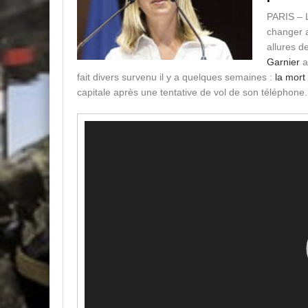
PARIS – L
changer a
allures d
Garnier
a
fait divers survenu il y a quelques semaines :
la mort
capitale après une tentative de vol de son téléphone.