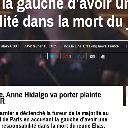
la gauche d’avoir u
ité dans la mort du 
y
alain0708
Date:
février 13, 2025
in:
A la Une
,
Breaking news
,
France
1
0
0
0
0
se, Anne Hidalgo va porter plainte
LR
arnier a déclenché la fureur de la majorité au
l de Paris en accusant la gauche d’avoir une
 responsabilité dans la mort du jeune Élias.