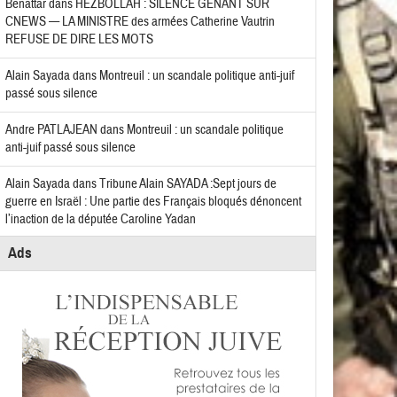
Benattar
dans
HEZBOLLAH : SILENCE GÊNANT SUR
CNEWS — LA MINISTRE des armées Catherine Vautrin
REFUSE DE DIRE LES MOTS
Alain Sayada
dans
Montreuil : un scandale politique anti-juif
passé sous silence
Andre PATLAJEAN
dans
Montreuil : un scandale politique
anti-juif passé sous silence
Alain Sayada
dans
Tribune Alain SAYADA :Sept jours de
guerre en Israël : Une partie des Français bloqués dénoncent
l’inaction de la députée Caroline Yadan
Ads