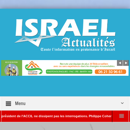
Menu
ent de l’ACCIL ne dissipent pas les interrogations. Philippe Cohen annonce se réserve
lain SAYADA – Rédacteur en chef d’Israël Actualités
L’Iran menace de frapper