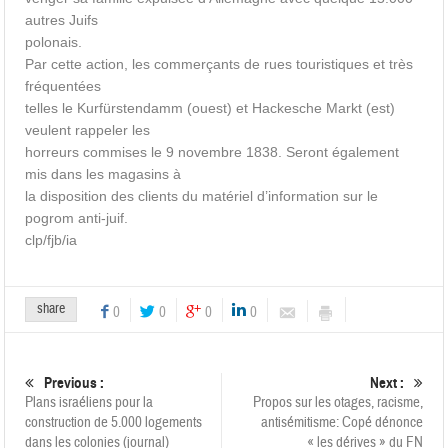
autres Juifs
polonais.
Par cette action, les commerçants de rues touristiques et très
fréquentées
telles le Kurfürstendamm (ouest) et Hackesche Markt (est)
veulent rappeler les
horreurs commises le 9 novembre 1838. Seront également
mis dans les magasins à
la disposition des clients du matériel d’information sur le
pogrom anti-juif.
clp/fjb/ia
share
0
0
0
0
Previous :
Next :
Plans israéliens pour la
Propos sur les otages, racisme,
construction de 5.000 logements
antisémitisme: Copé dénonce
dans les colonies (journal)
« les dérives » du FN