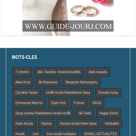
MOTS-CLES
7 octobre
Alai- Sayada- Israel-Actualités
alain-sayada
Alain Azria
Ali Khamenei
Benjamin Netnanyahu
Caroline Yadan
conflit-Israël-Palestiniens-Gaza
Donald trump
Emmanuel Macron
Etats Unis
France
GAZA
Gaza-armée-Palestiniens-Israël-conflit
Gil Taieb
Hagay Sobol
Haim Korsia
Hamas
Hamas-Israël-trêve-Gaza
Hezbollah
Houtis
Iran
Iran-Israël-nucléaire
iSRAEL-ACTUALITES