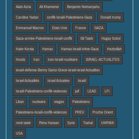
Alain Azria
Ali Khamenei
Benjamin Netnanyahu
Caroline Yadan
conflit-Israël-Palestiniens-Gaza
Donald trump
Emmanuel Macron
Etats Unis
France
GAZA
Gaza-armée-Palestiniens-Israël-conflit
Gil Taieb
Hagay Sobol
Haim Korsia
Hamas
Hamas-Israël-trêve-Gaza
Hezbollah
Houtis
Iran
Iran-Israël-nucléaire
iSRAEL-ACTUALITES
israel-defense-Benny Gantz-Grece-israel-israel Actualites
Israel Actiualités
Israel Actuaites
Israël
Israël-Palestiniens-conflit-violences
juif
LEAD
LFI
Liban
nucleaire
otages
Palestiniens
Palestiniens-Israël-conflit-violences
PREV
Proche Orient
rené taieb
Rima Hassan
Syrie
Tsahal
UNRWA
USA