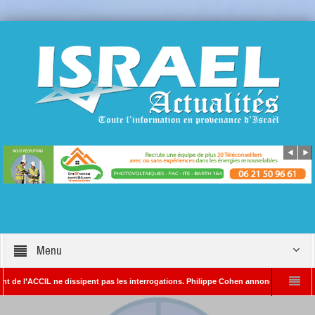
Menu
ACCIL ne dissipent pas les interrogations. Philippe Cohen annonce se réserver le droit
DA – Rédacteur en chef d’Israël Actualités
L’Iran menace de frapper Tel-Aviv