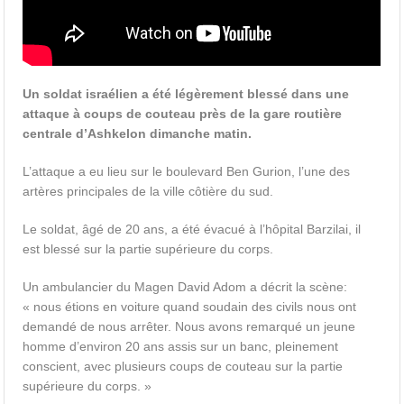
Un soldat israélien a été légèrement blessé dans une
attaque à coups de couteau près de la gare routière
centrale d’Ashkelon dimanche matin.
L’attaque a eu lieu sur le boulevard Ben Gurion, l’une des
artères principales de la ville côtière du sud.
Le soldat, âgé de 20 ans, a été évacué à l’hôpital Barzilai, il
est blessé sur la partie supérieure du corps.
Un ambulancier du Magen David Adom a décrit la scène:
« nous étions en voiture quand soudain des civils nous ont
demandé de nous arrêter. Nous avons remarqué un jeune
homme d’environ 20 ans assis sur un banc, pleinement
conscient, avec plusieurs coups de couteau sur la partie
supérieure du corps. »