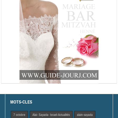
MOTS-CLES
7 octobre
Alai- Sayada- Israel-Actualités
alain-sayada