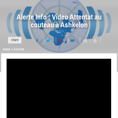
Alerte Info : Video Attentat au
couteau à Ashkelon
share
0
0
0
0
Home
A la Une