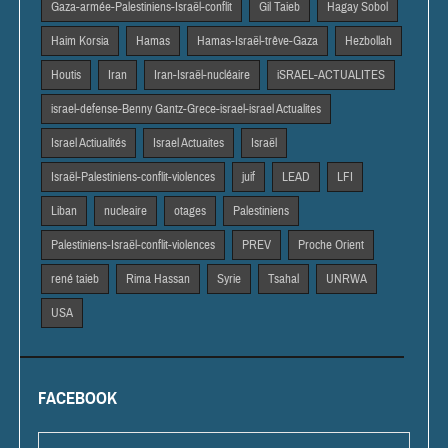
Gaza-armée-Palestiniens-Israël-conflit
Gil Taieb
Hagay Sobol
Haim Korsia
Hamas
Hamas-Israël-trêve-Gaza
Hezbollah
Houtis
Iran
Iran-Israël-nucléaire
iSRAEL-ACTUALITES
israel-defense-Benny Gantz-Grece-israel-israel Actualites
Israel Actiualités
Israel Actuaites
Israël
Israël-Palestiniens-conflit-violences
juif
LEAD
LFI
Liban
nucleaire
otages
Palestiniens
Palestiniens-Israël-conflit-violences
PREV
Proche Orient
rené taieb
Rima Hassan
Syrie
Tsahal
UNRWA
USA
FACEBOOK