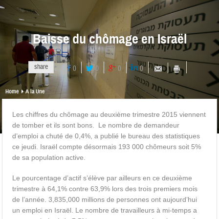
Baisse du chômage en Israël
share
0
0
0
0
Home
A la Une
Les chiffres du chômage au deuxième trimestre 2015 viennent
de tomber et ils sont bons. Le nombre de demandeur
d’emploi a chuté de 0,4%, a publié le bureau des statistiques
ce jeudi. Israël compte désormais 193 000 chômeurs soit 5%
de sa population active.
Le pourcentage d’actif s’élève par ailleurs en ce deuxième
trimestre à 64,1% contre 63,9% lors des trois premiers mois
de l’année. 3,835,000 millions de personnes ont aujourd’hui
un emploi en Israël. Le nombre de travailleurs à mi-temps a