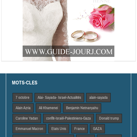
MOTS-CLES
7 octobre
Alai- Sayada- Israel-Actualités
alain-sayada
Alain Azria
Ali Khamenei
Benjamin Netnanyahu
Caroline Yadan
conflit-Israël-Palestiniens-Gaza
Donald trump
Emmanuel Macron
Etats Unis
France
GAZA