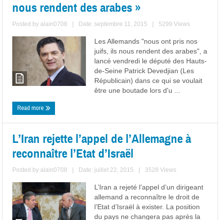
nous rendent des arabes »
Posted by
alain0708
|
Date: septembre 11, 2015
|
5299 Views
Les Allemands "nous ont pris nos
juifs, ils nous rendent des arabes", a
lancé vendredi le député des Hauts-
de-Seine Patrick Devedjian (Les
Républicain) dans ce qui se voulait
être une boutade lors d'u ...
Read more
L’Iran rejette l’appel de l’Allemagne à
reconnaître l’Etat d’Israël
Posted by
alain0708
|
Date: juillet 22, 2015
|
3528 Views
L’Iran a rejeté l’appel d’un dirigeant
allemand a reconnaître le droit de
l’Etat d’Israël à exister. La position
du pays ne changera pas après la