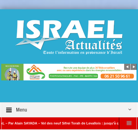
Menu
ain SAYADA – Vol des neuf Sifrei Torah de Levallois : jusqu’à quand le silence ? Que 
Benjamin Netanyahou à l’Iran : « Si vous nous attaquez, notre riposte sera b