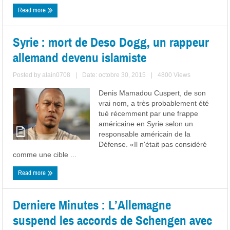
Read more
Syrie : mort de Deso Dogg, un rappeur
allemand devenu islamiste
Posted by
alain0708
|
Date: octobre 30, 2015
|
4800 Views
Denis Mamadou Cuspert, de son
vrai nom, a très probablement été
tué récemment par une frappe
américaine en Syrie selon un
responsable américain de la
Défense. «Il n'était pas considéré
comme une cible ...
Read more
Derniere Minutes : L’Allemagne
suspend les accords de Schengen avec