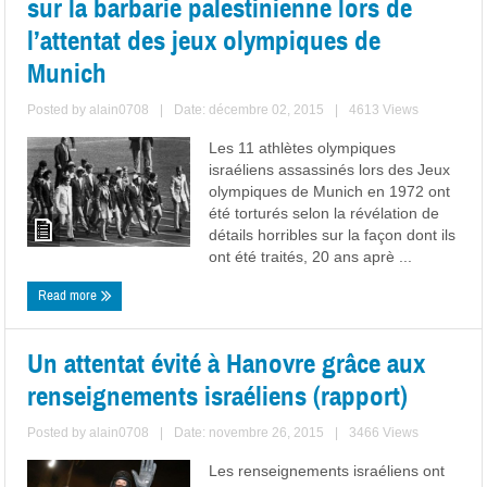
sur la barbarie palestinienne lors de
l’attentat des jeux olympiques de
Munich
Posted by
alain0708
|
Date: décembre 02, 2015
|
4613 Views
Les 11 athlètes olympiques
israéliens assassinés lors des Jeux
olympiques de Munich en 1972 ont
été torturés selon la révélation de
détails horribles sur la façon dont ils
ont été traités, 20 ans aprè ...
Read more
Un attentat évité à Hanovre grâce aux
renseignements israéliens (rapport)
Posted by
alain0708
|
Date: novembre 26, 2015
|
3466 Views
Les renseignements israéliens ont