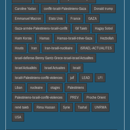
Caroline Yadan
conflit-Israël-Palestiniens-Gaza
Donald trump
Emmanuel Macron
Etats Unis
France
GAZA
Gaza-armée-Palestiniens-Israël-conflit
Gil Taieb
Hagay Sobol
Haim Korsia
Hamas
Hamas-Israël-trêve-Gaza
Hezbollah
Houtis
Iran
Iran-Israël-nucléaire
iSRAEL-ACTUALITES
israel-defense-Benny Gantz-Grece-israel-israel Actualites
Israel Actiualités
Israel Actuaites
Israël
Israël-Palestiniens-conflit-violences
juif
LEAD
LFI
Liban
nucleaire
otages
Palestiniens
Palestiniens-Israël-conflit-violences
PREV
Proche Orient
rené taieb
Rima Hassan
Syrie
Tsahal
UNRWA
USA