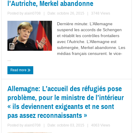
l’Autriche, Merkel abandonne
Posted by
alain0708
|
Date: octobre 26, 2015
|
3748 Views
Dernière minute: L’Allemagne
suspend les accords de Schengen
et rétablit les contrôles frontaliers
avec l’Autriche. L’Allemagne est
submergée, Merkel abandonne. Les
médias français censurent. le vice-
...
Read more
Allemagne: L’accueil des réfugiés pose
problème, pour le ministre de l’intérieur
« ils deviennent exigeants et ne sont
pas assez reconnaissants »
Posted by
alain0708
|
Date: octobre 03, 2015
|
4063 Views