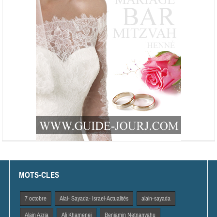
MOTS-CLES
7 octobre
Alai- Sayada- Israel-Actualités
alain-sayada
Alain Azria
Ali Khamenei
Benjamin Netnanyahu