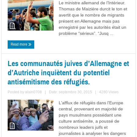
Le ministre allemand de l’Intérieur.
Thomas de Maizière durcit le ton et
avertit que le nombre de migrants
présent en Allemagne mais pas
enregistré par les autorités était un
problème “sérieux”. “Jusq ...
Read more
Les communautés juives d’Allemagne et
d’Autriche inquiètent du potentiel
antisémitisme des réfugiés.
Posted by
alain0708
|
Date: septembre 30, 2015
|
4280 Views
L'afflux de réfugiés dans l'Europe
central, provenant en majorité de
pays musulmans possédant une
culture antisémite, a poussé de
nombreux leaders juifs et
journalistes à analyser les dangers