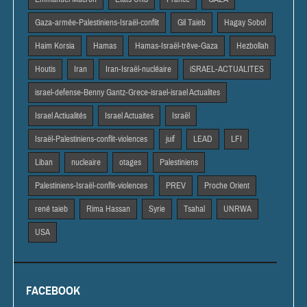
Gaza-armée-Palestiniens-Israël-conflit
Gil Taieb
Hagay Sobol
Haim Korsia
Hamas
Hamas-Israël-trêve-Gaza
Hezbollah
Houtis
Iran
Iran-Israël-nucléaire
iSRAEL-ACTUALITES
israel-defense-Benny Gantz-Grece-israel-israel Actualites
Israel Actiualités
Israel Actuaites
Israël
Israël-Palestiniens-conflit-violences
juif
LEAD
LFI
Liban
nucleaire
otages
Palestiniens
Palestiniens-Israël-conflit-violences
PREV
Proche Orient
rené taieb
Rima Hassan
Syrie
Tsahal
UNRWA
USA
FACEBOOK