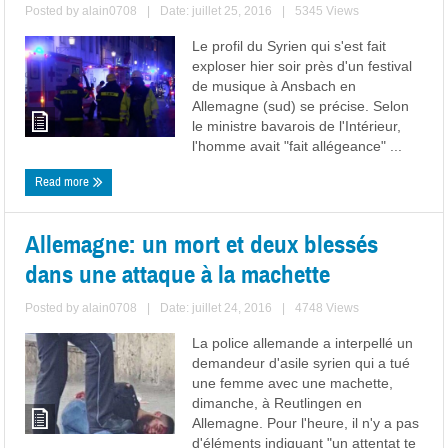
Posted by
alain0708
|
Date: juillet 25, 2016
|
5345 Views
Le profil du Syrien qui s'est fait
exploser hier soir près d'un festival
de musique à Ansbach en
Allemagne (sud) se précise. Selon
le ministre bavarois de l'Intérieur,
l'homme avait "fait allégeance" ...
Read more
Allemagne: un mort et deux blessés
dans une attaque à la machette
Posted by
alain0708
|
Date: juillet 24, 2016
|
4748 Views
La police allemande a interpellé un
demandeur d'asile syrien qui a tué
une femme avec une machette,
dimanche, à Reutlingen en
Allemagne. Pour l'heure, il n'y a pas
d'éléments indiquant "un attentat te