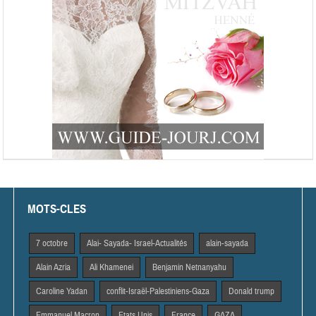
MOTS-CLES
7 octobre
Alai- Sayada- Israel-Actualités
alain-sayada
Alain Azria
Ali Khamenei
Benjamin Netnanyahu
Caroline Yadan
conflit-Israël-Palestiniens-Gaza
Donald trump
Emmanuel Macron
Etats Unis
France
GAZA