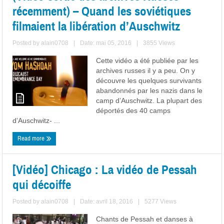
récemment) – Quand les soviétiques
filmaient la libération d’Auschwitz
Posted by
alain0708
|
Date: mai 05, 2016
|
3855 Views
Cette vidéo a été publiée par les
archives russes il y a peu. On y
découvre les quelques survivants
abandonnés par les nazis dans le
camp d’Auschwitz. La plupart des
déportés des 40 camps
d’Auschwitz- ...
Read more
[Vidéo] Chicago : La vidéo de Pessah
qui décoiffe
Posted by
alain0708
|
Date: avril 18, 2016
|
5277 Views
Chants de Pessah et danses à