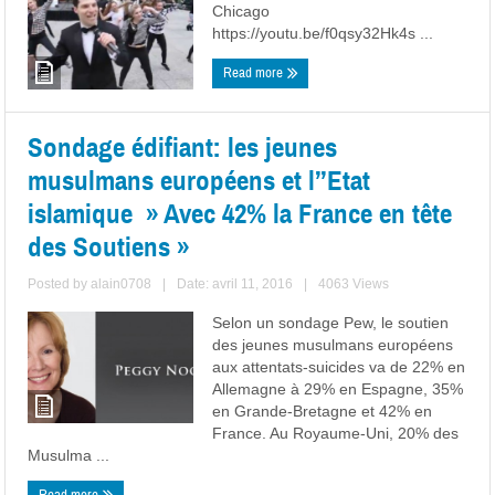
Chicago
https://youtu.be/f0qsy32Hk4s ...
Read more
Sondage édifiant: les jeunes
musulmans européens et l’’Etat
islamique » Avec 42% la France en tête
des Soutiens »
Posted by
alain0708
|
Date: avril 11, 2016
|
4063 Views
Selon un sondage Pew, le soutien
des jeunes musulmans européens
aux attentats-suicides va de 22% en
Allemagne à 29% en Espagne, 35%
en Grande-Bretagne et 42% en
France. Au Royaume-Uni, 20% des
Musulma ...