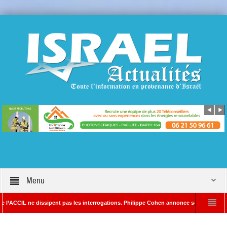
Menu
ne dissipent pas les interrogations. Philippe Cohen annonce se réserver le droit de po
édacteur en chef d’Israël Actualités
L’Iran menace de frapper Tel-Aviv si Do