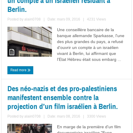
un compte à un Israélien résidant à
Berlin.
Posted by
alain0708
|
Date: mars 09, 2016
|
4231 Views
Une conseillère bancaire de la
banque allemande Sparkasse, l'une
des plus grandes du pays, a refusé
d'ouvrir un compte à un israélien
vivant à Berlin, lui affirmant que
l'Etat Hébreu était sous embarg ...
Read more
Des néo-nazis et des pro-palestiniens
manifestent ensemble contre la
projection d’un film israélien à Berlin.
Posted by
alain0708
|
Date: mars 08, 2016
|
3300 Views
En marge de la première d'un film
documentaire israélien "Even