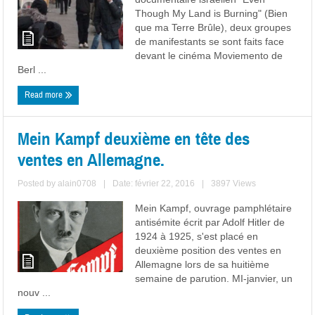
Though My Land is Burning" (Bien
que ma Terre Brûle), deux groupes
de manifestants se sont faits face
devant le cinéma Moviemento de
Berl ...
Read more
Mein Kampf deuxième en tête des
ventes en Allemagne.
Posted by
alain0708
|
Date: février 22, 2016
|
3897 Views
Mein Kampf, ouvrage pamphlétaire
antisémite écrit par Adolf Hitler de
1924 à 1925, s'est placé en
deuxième position des ventes en
Allemagne lors de sa huitième
semaine de parution. MI-janvier, un
nouv ...