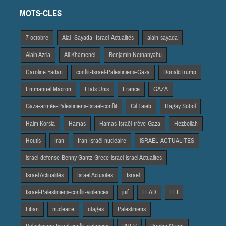
MOTS-CLES
7 octobre
Alai- Sayada- Israel-Actualités
alain-sayada
Alain Azria
Ali Khamenei
Benjamin Netnanyahu
Caroline Yadan
conflit-Israël-Palestiniens-Gaza
Donald trump
Emmanuel Macron
Etats Unis
France
GAZA
Gaza-armée-Palestiniens-Israël-conflit
Gil Taieb
Hagay Sobol
Haim Korsia
Hamas
Hamas-Israël-trêve-Gaza
Hezbollah
Houtis
Iran
Iran-Israël-nucléaire
iSRAEL-ACTUALITES
israel-defense-Benny Gantz-Grece-israel-israel Actualites
Israel Actiualités
Israel Actuaites
Israël
Israël-Palestiniens-conflit-violences
juif
LEAD
LFI
Liban
nucleaire
otages
Palestiniens