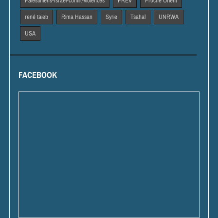
Palestiniens-Israël-conflit-violences
PREV
Proche Orient
rené taieb
Rima Hassan
Syrie
Tsahal
UNRWA
USA
FACEBOOK