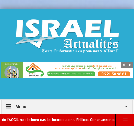
Menu
ACCIL ne dissipent pas les interrogations. Philippe Cohen annonce se réserver le droi
DA – Rédacteur en chef d’Israël Actualités
L’Iran menace de frapper Tel-Aviv