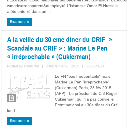
http://api.dmcloud.net/player/pubpage/4e7343f894a6f677b100
wmode=transparent&autoplay=1 L’islamiste Omar El-Hussein
a été enterré dans un ...
Read more
A la veille du 30 eme dîner du CRIF »
Scandale au CRIF » : Marine Le Pen
« irréprochable » (Cukierman)
Posted by
alain0708
|
Date: février 23, 2015
|
3688 Views
Le FN "pas fréquentable" mais
Marine Le Pen "irréprochable"
(Cukierman) Paris, 23 fév 2015
(AFP) - Le président du Crif Roger
Cukierman, qui n'a pas convié le
Front national au 30e dîner du Crif,
lund ...
Read more