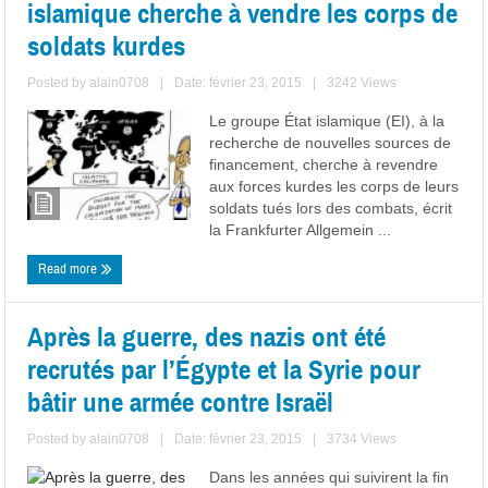
islamique cherche à vendre les corps de
soldats kurdes
Posted by
alain0708
|
Date: février 23, 2015
|
3242 Views
Le groupe État islamique (EI), à la
recherche de nouvelles sources de
financement, cherche à revendre
aux forces kurdes les corps de leurs
soldats tués lors des combats, écrit
la Frankfurter Allgemein ...
Read more
Après la guerre, des nazis ont été
recrutés par l’Égypte et la Syrie pour
bâtir une armée contre Israël
Posted by
alain0708
|
Date: février 23, 2015
|
3734 Views
Dans les années qui suivirent la fin