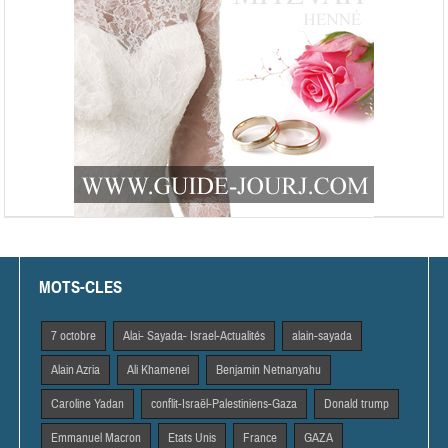
MOTS-CLES
7 octobre
Alai- Sayada- Israel-Actualités
alain-sayada
Alain Azria
Ali Khamenei
Benjamin Netnanyahu
Caroline Yadan
conflit-Israël-Palestiniens-Gaza
Donald trump
Emmanuel Macron
Etats Unis
France
GAZA