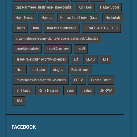
Gaza-armée-Palestiniens-Israël-conflit
Gil Taieb
Hagay Sobol
Haim Korsia
Hamas
Hamas-Israël-trêve-Gaza
Hezbollah
Houtis
Iran
Iran-Israël-nucléaire
iSRAEL-ACTUALITES
israel-defense-Benny Gantz-Grece-israel-israel Actualites
Israel Actiualités
Israel Actuaites
Israël
Israël-Palestiniens-conflit-violences
juif
LEAD
LFI
Liban
nucleaire
otages
Palestiniens
Palestiniens-Israël-conflit-violences
PREV
Proche Orient
rené taieb
Rima Hassan
Syrie
Tsahal
UNRWA
USA
FACEBOOK