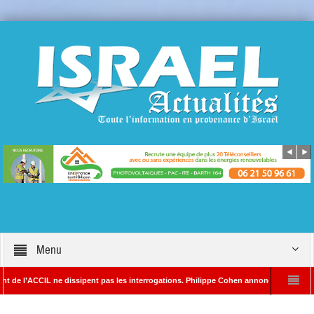
Menu
CCIL ne dissipent pas les interrogations. Philippe Cohen annonce se réserver le droit 
A – Rédacteur en chef d’Israël Actualités
L’Iran menace de frapper Tel-Aviv s