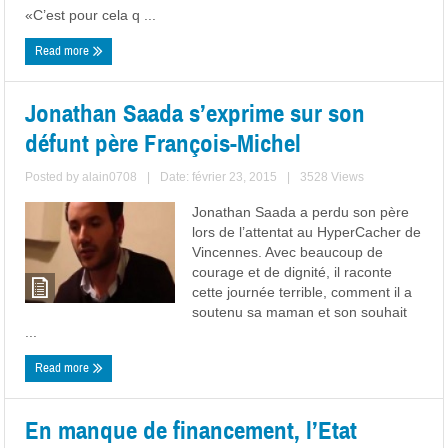
«C’est pour cela q ...
Read more
Jonathan Saada s’exprime sur son
défunt père François-Michel
Posted by
alain0708
|
Date: février 23, 2015
|
3528 Views
Jonathan Saada a perdu son père
lors de l’attentat au HyperCacher de
Vincennes. Avec beaucoup de
courage et de dignité, il raconte
cette journée terrible, comment il a
soutenu sa maman et son souhait
...
Read more
En manque de financement, l’Etat