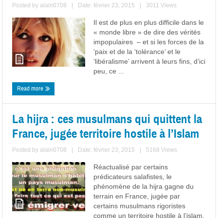
Posted by
alain0708
|
Date: février 23, 2015
|
3011 Views
Il est de plus en plus difficile dans le
« monde libre » de dire des vérités
impopulaires – et si les forces de la
‘paix et de la ‘tolérance’ et le
‘libéralisme’ arrivent à leurs fins, d’ici
peu, ce ...
Read more
La hijra : ces musulmans qui quittent la
France, jugée territoire hostile à l’Islam
Posted by
alain0708
|
Date: février 23, 2015
|
5168 Views
Réactualisé par certains
prédicateurs salafistes, le
phénomène de la hijra gagne du
terrain en France, jugée par
certains musulmans rigoristes
comme un territoire hostile à l’islam.