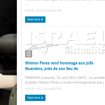
...
août 01, 2013
| by
alain0708
Read more
Shimon Peres rend hommage aux juifs
lituaniens, près de son lieu de
PANERIAI (Lituanie), 01 août 2013 (AFP) - Le préside
israélien Shimon Peres a rendu hommage jeudi aux j .
août 01, 2013
| by
alain0708
Read more