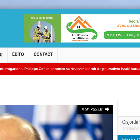
עִ
EDITO
CONTACT
 Philippe Cohen annonce se réserver le droit de poursuivre Israël Actualités en diffam
 nucléaires iraniens
Most Popular
Cisjordan
2015/02/0