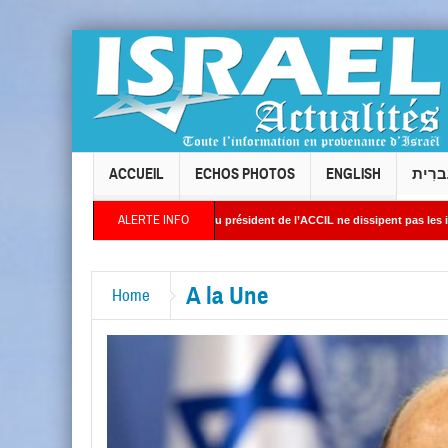
ACCUEIL
ECHOS PHOTOS
ENGLISH
ברִית
ALERTE INFO
Levallois : les réponses du président de l’ACCIL ne dissipent pas les interrogations.
ient : Des images satellites révèlent une activité jugée « inquiétante » sur des sites
A la Une
Home