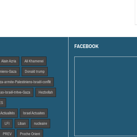
FACEBOOK
Alain Azria
Ali Khamenei
tiniens-Gaza
Donald trump
a-armée-Palestiniens-Israël-conflit
s-Israël-trêve-Gaza
Hezbollah
ES
 Actiualités
Israel Actuaites
LFI
Liban
nucleaire
PREV
Proche Orient