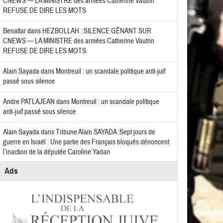
CNEWS — LA MINISTRE des armées Catherine Vautrin
REFUSE DE DIRE LES MOTS
Benattar
dans
HEZBOLLAH : SILENCE GÊNANT SUR
CNEWS — LA MINISTRE des armées Catherine Vautrin
REFUSE DE DIRE LES MOTS
Alain Sayada
dans
Montreuil : un scandale politique anti-juif
passé sous silence
Andre PATLAJEAN
dans
Montreuil : un scandale politique
anti-juif passé sous silence
Alain Sayada
dans
Tribune Alain SAYADA :Sept jours de
guerre en Israël : Une partie des Français bloqués dénoncent
l’inaction de la députée Caroline Yadan
Ads