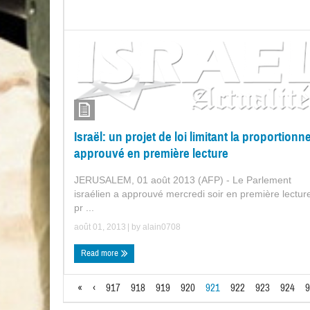
Israël: un projet de loi limitant la proportionne
approuvé en première lecture
JERUSALEM, 01 août 2013 (AFP) - Le Parlement
israélien a approuvé mercredi soir en première lectur
pr ...
août 01, 2013
| by
alain0708
Read more
«
‹
917
918
919
920
921
922
923
924
9