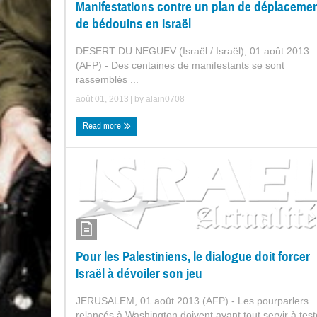
Manifestations contre un plan de déplaceme
de bédouins en Israël
DESERT DU NEGUEV (Israël / Israël), 01 août 2013
(AFP) - Des centaines de manifestants se sont
rassemblés ...
août 01, 2013
| by
alain0708
Read more
Pour les Palestiniens, le dialogue doit forcer
Israël à dévoiler son jeu
JERUSALEM, 01 août 2013 (AFP) - Les pourparlers
relancés à Washington doivent avant tout servir à test