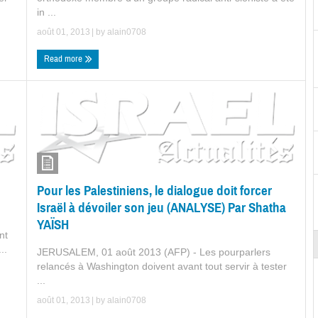
in ...
août 01, 2013
| by
alain0708
Read more
Pour les Palestiniens, le dialogue doit forcer
Israël à dévoiler son jeu (ANALYSE) Par Shatha
YAÏSH
nt
..
JERUSALEM, 01 août 2013 (AFP) - Les pourparlers
relancés à Washington doivent avant tout servir à tester
...
août 01, 2013
| by
alain0708