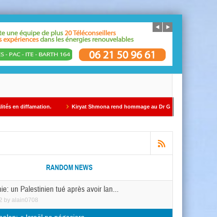
ation.
Kiryat Shmona rend hommage au Dr Gil Taïeb par Alain AZRIA
É
RANDOM NEWS
ie: un Palestinien tué après avoir lan...
2
by
alain0708