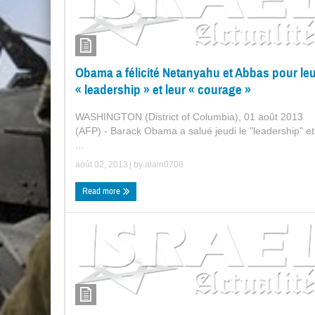
Obama a félicité Netanyahu et Abbas pour le
« leadership » et leur « courage »
WASHINGTON (District of Columbia), 01 août 2013
(AFP) - Barack Obama a salué jeudi le "leadership" et
...
août 02, 2013
| by
alain0708
Read more