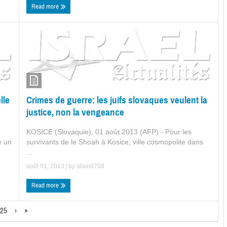
Read more
lle
Crimes de guerre: les juifs slovaques veulent la
justice, non la vengeance
KOSICE (Slovaquie), 01 août 2013 (AFP) - Pour les
e un
survivants de le Shoah à Kosice, ville cosmopolite dans
...
août 01, 2013
| by
alain0708
Read more
25
›
»