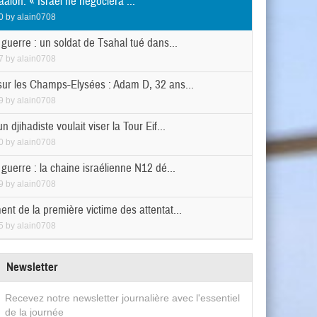
alon: « Israël ne négociera ...
0
by
alain0708
 guerre : un soldat de Tsahal tué dans...
7
by
alain0708
sur les Champs-Elysées : Adam D, 32 ans...
9
by
alain0708
n djihadiste voulait viser la Tour Eif...
0
by
alain0708
 guerre : la chaine israélienne N12 dé...
9
by
alain0708
nt de la première victime des attentat...
5
by
alain0708
Newsletter
Recevez notre newsletter journalière avec l'essentiel
de la journée