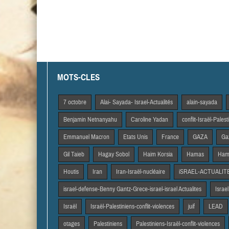
MOTS-CLES
7 octobre
Alai- Sayada- Israel-Actualités
alain-sayada
Benjamin Netnanyahu
Caroline Yadan
conflit-Israël-Pales
Emmanuel Macron
Etats Unis
France
GAZA
Gaz
Gil Taieb
Hagay Sobol
Haim Korsia
Hamas
Hama
Houtis
Iran
Iran-Israël-nucléaire
iSRAEL-ACTUALIT
israel-defense-Benny Gantz-Grece-israel-israel Actualites
Israel
Israël
Israël-Palestiniens-conflit-violences
juif
LEAD
otages
Palestiniens
Palestiniens-Israël-conflit-violences