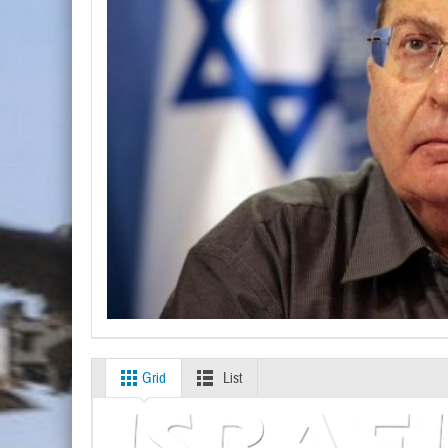
Grid
List