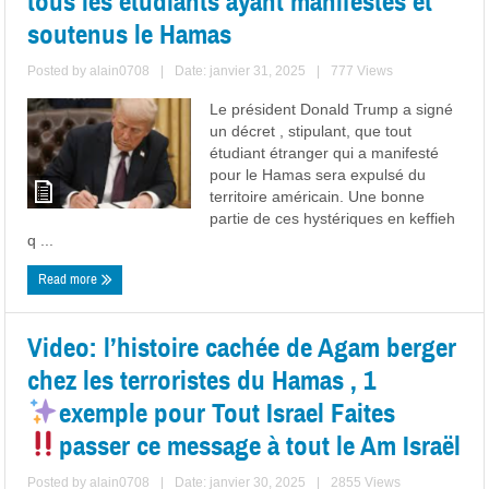
tous les étudiants ayant manifestés et
soutenus le Hamas
Posted by
alain0708
|
Date: janvier 31, 2025
|
777 Views
Le président Donald Trump a signé
un décret , stipulant, que tout
étudiant étranger qui a manifesté
pour le Hamas sera expulsé du
territoire américain. Une bonne
partie de ces hystériques en keffieh
q ...
Read more
Video: l’histoire cachée de Agam berger
chez les terroristes du Hamas , 1
exemple pour Tout Israel
️Faites
passer ce message à tout le Am Israël
Posted by
alain0708
|
Date: janvier 30, 2025
|
2855 Views