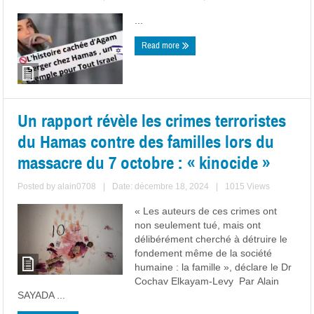
...
Read more
Un rapport révèle les crimes terroristes
du Hamas contre des familles lors du
massacre du 7 octobre : « kinocide »
Posted by
alain0708
|
Date: décembre 18, 2024
|
1015 Views
« Les auteurs de ces crimes ont
non seulement tué, mais ont
délibérément cherché à détruire le
fondement même de la société
humaine : la famille », déclare le Dr
Cochav Elkayam-Levy Par Alain
SAYADA ...