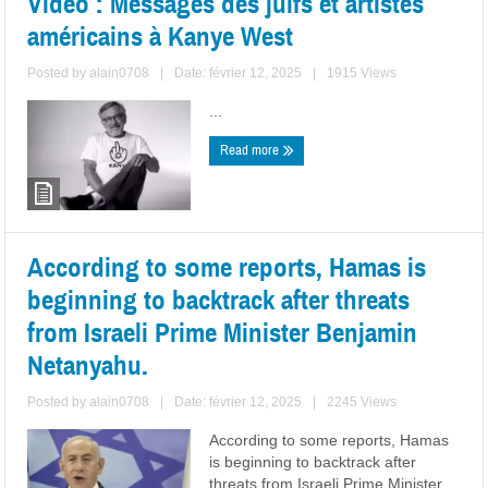
Video : Messages des juifs et artistes
américains à Kanye West
Posted by
alain0708
|
Date: février 12, 2025
|
1915 Views
...
Read more
According to some reports, Hamas is
beginning to backtrack after threats
from Israeli Prime Minister Benjamin
Netanyahu.
Posted by
alain0708
|
Date: février 12, 2025
|
2245 Views
According to some reports, Hamas
is beginning to backtrack after
threats from Israeli Prime Minister