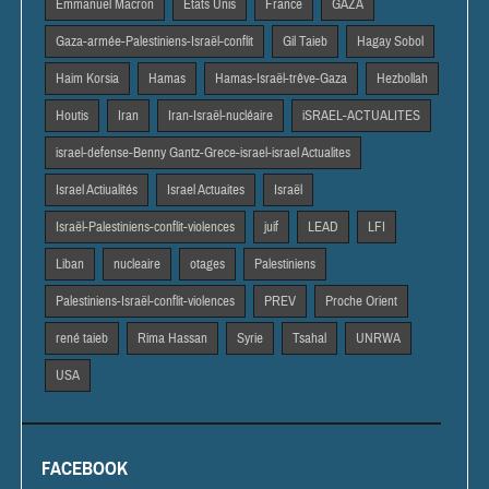
Emmanuel Macron
Etats Unis
France
GAZA
Gaza-armée-Palestiniens-Israël-conflit
Gil Taieb
Hagay Sobol
Haim Korsia
Hamas
Hamas-Israël-trêve-Gaza
Hezbollah
Houtis
Iran
Iran-Israël-nucléaire
iSRAEL-ACTUALITES
israel-defense-Benny Gantz-Grece-israel-israel Actualites
Israel Actiualités
Israel Actuaites
Israël
Israël-Palestiniens-conflit-violences
juif
LEAD
LFI
Liban
nucleaire
otages
Palestiniens
Palestiniens-Israël-conflit-violences
PREV
Proche Orient
rené taieb
Rima Hassan
Syrie
Tsahal
UNRWA
USA
FACEBOOK