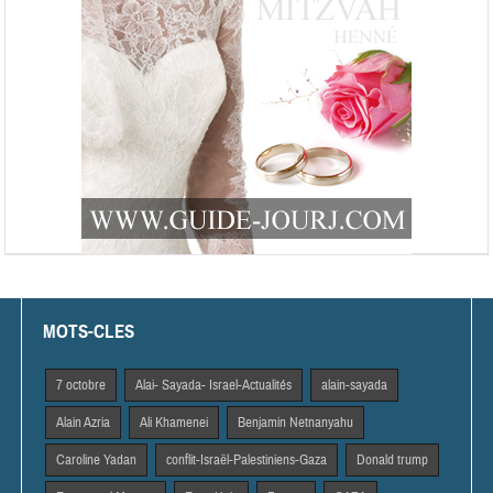
MOTS-CLES
7 octobre
Alai- Sayada- Israel-Actualités
alain-sayada
Alain Azria
Ali Khamenei
Benjamin Netnanyahu
Caroline Yadan
conflit-Israël-Palestiniens-Gaza
Donald trump