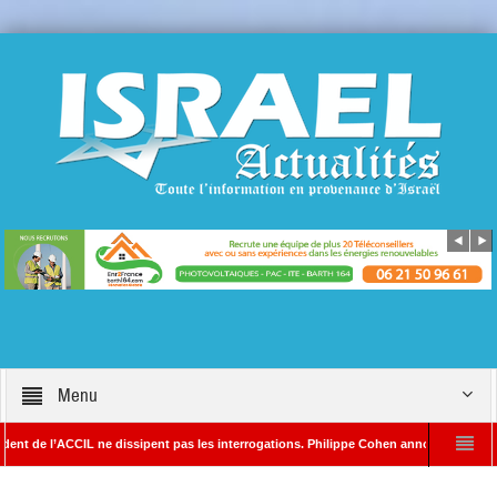
Menu
ACCIL ne dissipent pas les interrogations. Philippe Cohen annonce se réserver le droit
DA – Rédacteur en chef d’Israël Actualités
L’Iran menace de frapper Tel-Aviv