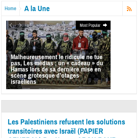
A la Une
Home
Most Popular
Malheureusement le ridicule ne tue
pas, Les médias : un « cadeau » du
Hamas lors de sa dernière mise en
scène grotesque d’otages
israéliens
Les Palestiniens refusent les solutions
transitoires avec Israël (PAPIER