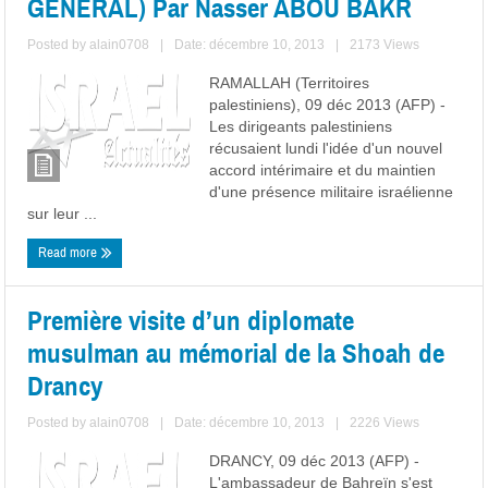
GENERAL) Par Nasser ABOU BAKR
Posted by
alain0708
|
Date: décembre 10, 2013
|
2173 Views
RAMALLAH (Territoires
palestiniens), 09 déc 2013 (AFP) -
Les dirigeants palestiniens
récusaient lundi l'idée d'un nouvel
accord intérimaire et du maintien
d'une présence militaire israélienne
sur leur ...
Read more
Première visite d’un diplomate
musulman au mémorial de la Shoah de
Drancy
Posted by
alain0708
|
Date: décembre 10, 2013
|
2226 Views
DRANCY, 09 déc 2013 (AFP) -
L'ambassadeur de Bahreïn s'est