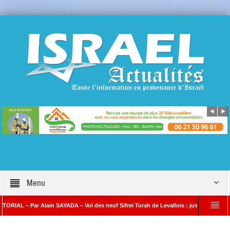
Menu
 Par Alain SAYADA – Vol des neuf Sifrei Torah de Levallois : jusqu’à quand le silence
 SAYADA
Benjamin Netanyahou à l’Iran : « Si vous nous attaquez, notre riposte