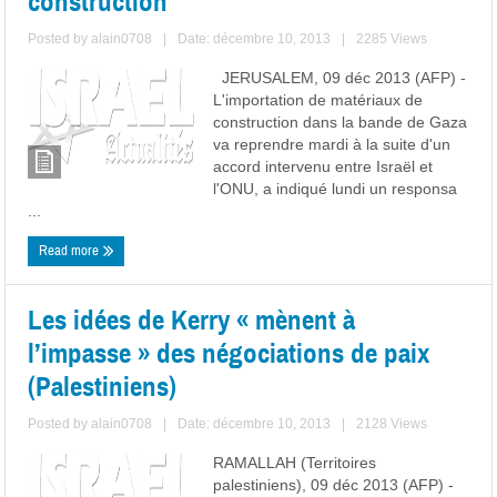
construction
Posted by
alain0708
|
Date: décembre 10, 2013
|
2285 Views
JERUSALEM, 09 déc 2013 (AFP) -
L'importation de matériaux de
construction dans la bande de Gaza
va reprendre mardi à la suite d'un
accord intervenu entre Israël et
l'ONU, a indiqué lundi un responsa
...
Read more
Les idées de Kerry « mènent à
l’impasse » des négociations de paix
(Palestiniens)
Posted by
alain0708
|
Date: décembre 10, 2013
|
2128 Views
RAMALLAH (Territoires
palestiniens), 09 déc 2013 (AFP) -