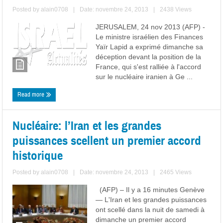
Posted by
alain0708
|
Date: novembre 24, 2013
|
2438 Views
JERUSALEM, 24 nov 2013 (AFP) -
Le ministre israélien des Finances
Yaïr Lapid a exprimé dimanche sa
déception devant la position de la
France, qui s'est ralliée à l'accord
sur le nucléaire iranien à Ge ...
Read more
Nucléaire: l’Iran et les grandes
puissances scellent un premier accord
historique
Posted by
alain0708
|
Date: novembre 24, 2013
|
2465 Views
(AFP) – Il y a 16 minutes Genève
— L'Iran et les grandes puissances
ont scellé dans la nuit de samedi à
dimanche un premier accord