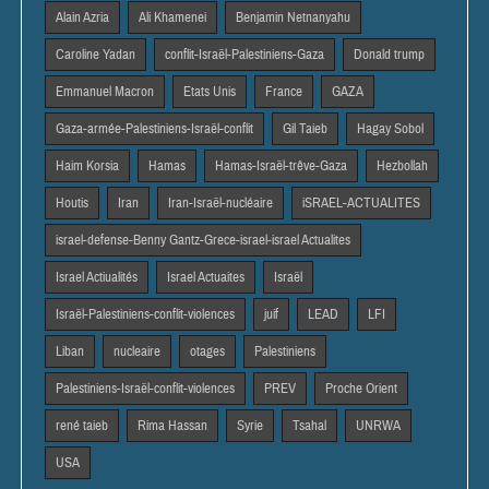
Alain Azria
Ali Khamenei
Benjamin Netnanyahu
Caroline Yadan
conflit-Israël-Palestiniens-Gaza
Donald trump
Emmanuel Macron
Etats Unis
France
GAZA
Gaza-armée-Palestiniens-Israël-conflit
Gil Taieb
Hagay Sobol
Haim Korsia
Hamas
Hamas-Israël-trêve-Gaza
Hezbollah
Houtis
Iran
Iran-Israël-nucléaire
iSRAEL-ACTUALITES
israel-defense-Benny Gantz-Grece-israel-israel Actualites
Israel Actiualités
Israel Actuaites
Israël
Israël-Palestiniens-conflit-violences
juif
LEAD
LFI
Liban
nucleaire
otages
Palestiniens
Palestiniens-Israël-conflit-violences
PREV
Proche Orient
rené taieb
Rima Hassan
Syrie
Tsahal
UNRWA
USA