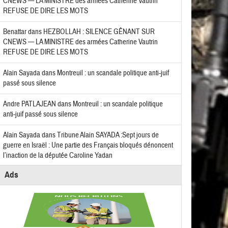
CNEWS — LA MINISTRE des armées Catherine Vautrin
REFUSE DE DIRE LES MOTS
Benattar
dans
HEZBOLLAH : SILENCE GÊNANT SUR
CNEWS — LA MINISTRE des armées Catherine Vautrin
REFUSE DE DIRE LES MOTS
Alain Sayada
dans
Montreuil : un scandale politique anti-juif
passé sous silence
Andre PATLAJEAN
dans
Montreuil : un scandale politique
anti-juif passé sous silence
Alain Sayada
dans
Tribune Alain SAYADA :Sept jours de
guerre en Israël : Une partie des Français bloqués dénoncent
l’inaction de la députée Caroline Yadan
Ads