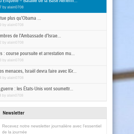
’Enquête – Bataille de la Base Aérienn...
7
by
alain0708
tue plus qu’Obama ...
9
by
alain0708
bres de l’Ambassade d’Israe...
2
by
alain0708
s : course poursuite et arrestation mu...
8
by
alain0708
s menaces, Israël devra faire avec l&r...
4
by
alain0708
 guerre : les États-Unis vont soumettr...
4
by
alain0708
Newsletter
Recevez notre newsletter journalière avec l'essentiel
de la journée