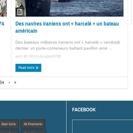
74
Des navires iraniens ont « harcelé » un bateau
américain
Des bateaux militaires iraniens ont « harcelé » vendredi
dernier un porte-conteneurs battant pavillon amé ...
avril 30, 2015
| by
alain0708
Read more
54
›
»
FACEBOOK
Alain Azria
Ali Khamenei