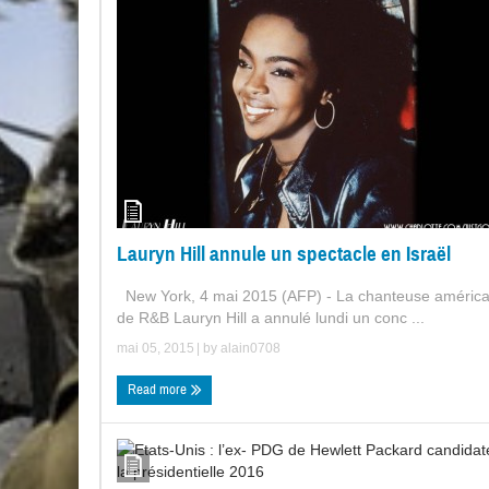
Lauryn Hill annule un spectacle en Israël
New York, 4 mai 2015 (AFP) - La chanteuse américa
de R&B Lauryn Hill a annulé lundi un conc ...
mai 05, 2015
| by
alain0708
Read more