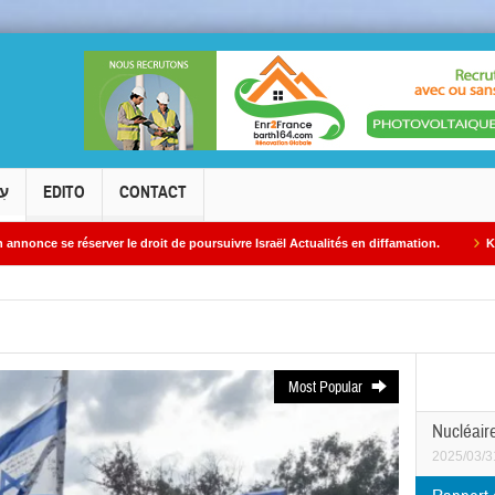
עִ
EDITO
CONTACT
r le droit de poursuivre Israël Actualités en diffamation.
Kiryat Shmona rend
Most Popular
Nucléaire
2025/03/3