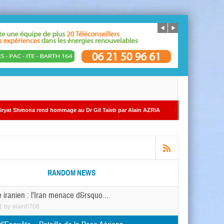
 hommage au Dr Gil Taïeb par Alain AZRIA
ÉDITORIAL – Par Alain SAYADA – Vol
RANDOM NEWS
 iranien : l’Iran menace d&rsquo...
1
by
alain0708