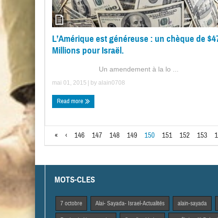
L’Amérique est généreuse : un chèque de $4
Millions pour Israël.
Un amendement à la lo ...
mai 01, 2015
| by
alain0708
Read more
«
‹
146
147
148
149
150
151
152
153
1
MOTS-CLES
7 octobre
Alai- Sayada- Israel-Actualités
alain-sayada