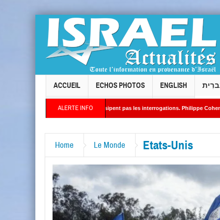
ACCUEIL
ECHOS PHOTOS
ENGLISH
ברִית
ALERTE INFO
dent de l’ACCIL ne dissipent pas les interrogations. Philippe Cohen annonce se réserve
ent une activité jugée « inquiétante » sur des sites nucléaires iraniens
Etats-Unis
Home
Le Monde