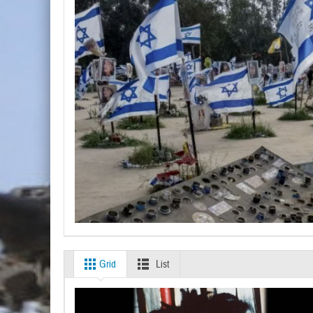
Grid
List