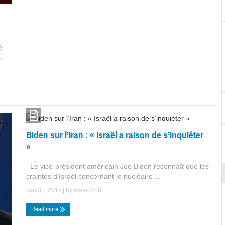
é
.
Biden sur l’Iran : « Israël a raison de s’inquiéter
»
Le vice-président américain Joe Biden reconnaît que les
craintes d’Israël concernant le nucléaire ...
mai 01, 2015
| by
alain0708
Read more