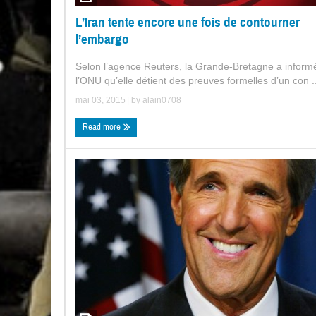
L’Iran tente encore une fois de contourner
l’embargo
Selon l’agence Reuters, la Grande-Bretagne a inform
l’ONU qu’elle détient des preuves formelles d’un con ..
mai 03, 2015
| by
alain0708
Read more