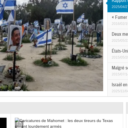
Rapport d
2025/04/2
« Fumer 
2016/02/1
Deux mem
2025/05/2
États-Uni
2015/05/2
Malgré se
2015/07/1
Israël en
2025/11/0