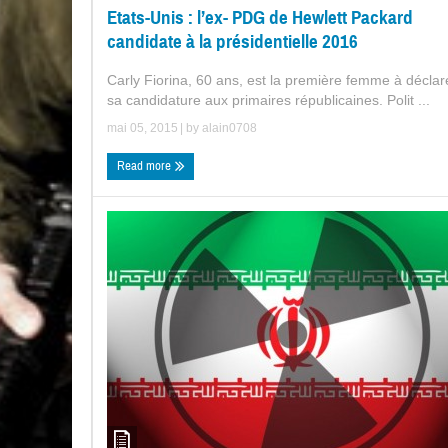
Etats-Unis : l’ex- PDG de Hewlett Packard
candidate à la présidentielle 2016
Carly Fiorina, 60 ans, est la première femme à déclar
sa candidature aux primaires républicaines. Polit ...
mai 05, 2015
| by
alain0708
Read more