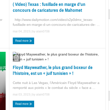
( Video) Texas : fusillade en marge d’un
concours de caricatures de Mahomet
er
http://www.dailymotion.com/video/x2p0dmx_texas-
fusillade-en-marge-d-un-concours-de-caricatures-de- ...
mai 04, 2015
| by
alain0708
Read more
Floyd Mayweather, le plus grand boxeur de
l’histoire, est un « juif tunisien » !
Cette nuit à Las Vegas, l’Américain Floyd Mayweather a
remporté aux points « le combat du siècle » face a ...
mai 03, 2015
| by
alain0708
Read more