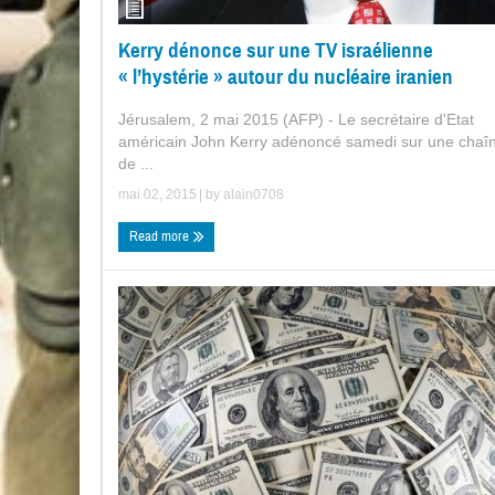
Kerry dénonce sur une TV israélienne
« l’hystérie » autour du nucléaire iranien
Jérusalem, 2 mai 2015 (AFP) - Le secrétaire d'Etat
américain John Kerry adénoncé samedi sur une chaî
de ...
mai 02, 2015
| by
alain0708
Read more