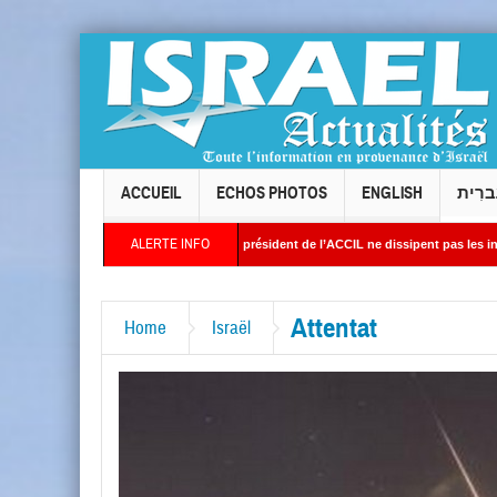
ACCUEIL
ECHOS PHOTOS
ENGLISH
ברִית
ALERTE INFO
is : les réponses du président de l’ACCIL ne dissipent pas les interrogations. Philipp
es images satellites révèlent une activité jugée « inquiétante » sur des sites nucléai
Attentat
Home
Israël