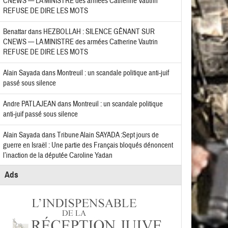
CNEWS — LA MINISTRE des armées Catherine Vautrin
REFUSE DE DIRE LES MOTS
Benattar
dans
HEZBOLLAH : SILENCE GÊNANT SUR
CNEWS — LA MINISTRE des armées Catherine Vautrin
REFUSE DE DIRE LES MOTS
Alain Sayada
dans
Montreuil : un scandale politique anti-juif
passé sous silence
Andre PATLAJEAN
dans
Montreuil : un scandale politique
anti-juif passé sous silence
Alain Sayada
dans
Tribune Alain SAYADA :Sept jours de
guerre en Israël : Une partie des Français bloqués dénoncent
l’inaction de la députée Caroline Yadan
Ads