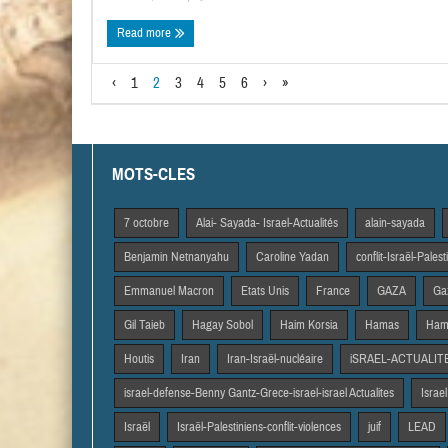
Read more
‹
1
2
3
4
5
6
›
»
MOTS-CLES
7 octobre
Alai- Sayada- Israel-Actualités
alain-sayada
Benjamin Netnanyahu
Caroline Yadan
conflit-Israël-Pales
Emmanuel Macron
Etats Unis
France
GAZA
Gaz
Gil Taieb
Hagay Sobol
Haim Korsia
Hamas
Hama
Houtis
Iran
Iran-Israël-nucléaire
iSRAEL-ACTUALIT
israel-defense-Benny Gantz-Grece-israel-israel Actualites
Israel
Israël
Israël-Palestiniens-conflit-violences
juif
LEAD