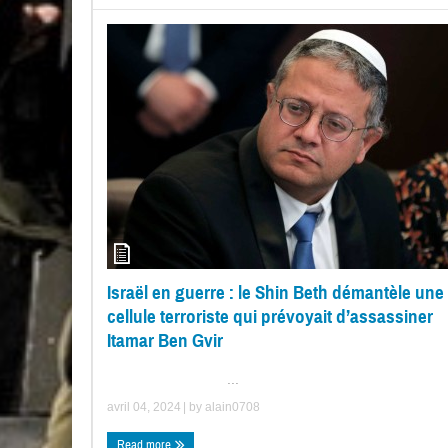
Israël en guerre : le Shin Beth démantèle une
cellule terroriste qui prévoyait d’assassiner
Itamar Ben Gvir
...
avril 04, 2024
| by
alain0708
Read more