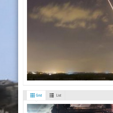
Grid
List