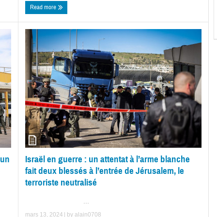
Read more
 un
Israël en guerre : un attentat à l’arme blanche
e
fait deux blessés à l’entrée de Jérusalem, le
terroriste neutralisé
...
mars 13, 2024
| by
alain0708