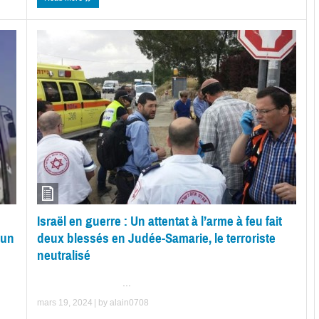
Israël en guerre : Un attentat à l’arme à feu fait
 un
deux blessés en Judée-Samarie, le terroriste
neutralisé
...
mars 19, 2024
| by
alain0708