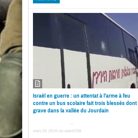
Israël en guerre : un attentat à l’arme à feu
contre un bus scolaire fait trois blessés dont
grave dans la vallée du Jourdain
...
mars 28, 2024
| by
alain0708