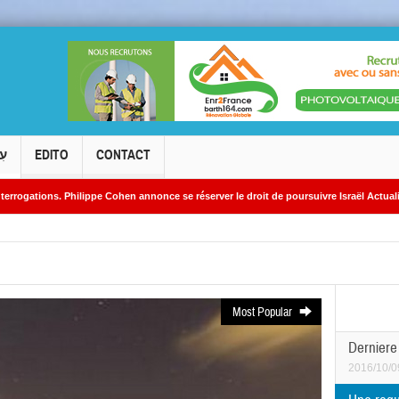
עִ
EDITO
CONTACT
e Cohen annonce se réserver le droit de poursuivre Israël Actualités en diffamation.
res iraniens
Most Popular
Derniere
2016/10/0