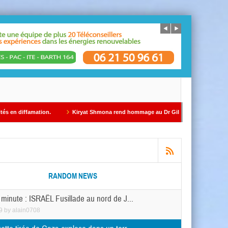
Kiryat Shmona rend hommage au Dr Gil Taïeb par Alain AZRIA
ÉDITORIAL
RANDOM NEWS
 minute : ISRAËL Fusillade au nord de J...
9
by
alain0708