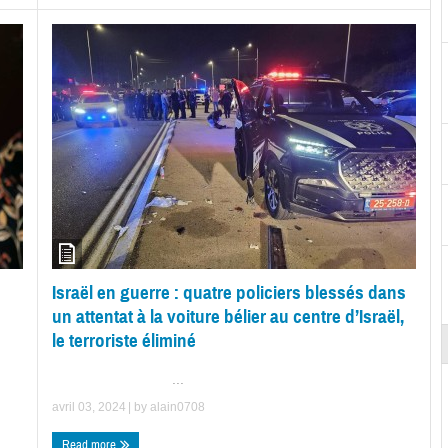
Israël en guerre : quatre policiers blessés dans
un attentat à la voiture bélier au centre d’Israël,
le terroriste éliminé
...
avril 03, 2024
| by
alain0708
Read more