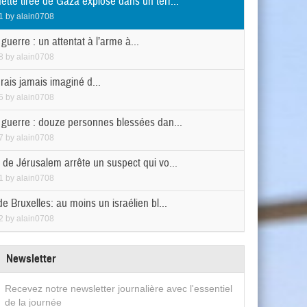
ette tirée de Gaza explose dans un terr...
1
by
alain0708
 guerre : un attentat à l’arme à...
8
by
alain0708
rais jamais imaginé d...
5
by
alain0708
n guerre : douze personnes blessées dan...
7
by
alain0708
 de Jérusalem arrête un suspect qui vo...
1
by
alain0708
de Bruxelles: au moins un israélien bl...
2
by
alain0708
Newsletter
Recevez notre newsletter journalière avec l'essentiel
de la journée