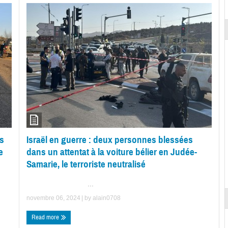
és
Israël en guerre : deux personnes blessées
e
dans un attentat à la voiture bélier en Judée-
Samarie, le terroriste neutralisé
...
novembre 06, 2024
| by
alain0708
Read more