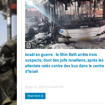
Israël en guerre : le Shin Beth arrête trois
suspects, dont des juifs israéliens, après les
attentats ratés contre des bus dans le centre
d’Israël
...
février 21, 2025
| by
alain0708
Read more