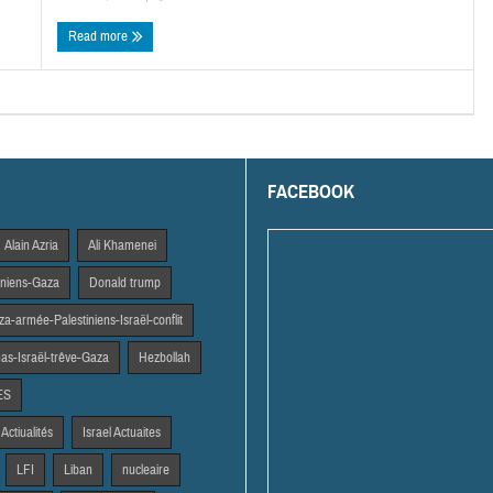
Read more
FACEBOOK
Alain Azria
Ali Khamenei
tiniens-Gaza
Donald trump
a-armée-Palestiniens-Israël-conflit
s-Israël-trêve-Gaza
Hezbollah
ES
 Actiualités
Israel Actuaites
LFI
Liban
nucleaire