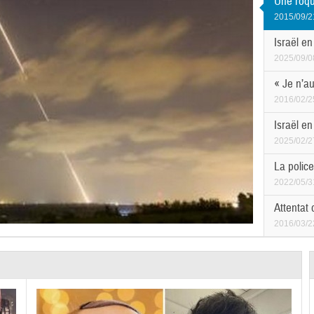
Une roqu
2015/09/2
Israël en
2025/09/0
« Je n’au
2016/02/2
Israël e
2025/02/2
La police
2022/05/3
Attentat 
2016/03/2