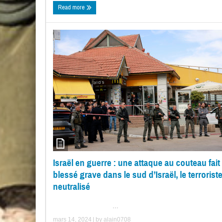
Read more
Israël en guerre : une attaque au couteau fait
blessé grave dans le sud d’Israël, le terrorist
neutralisé
...
mars 14, 2024
| by
alain0708