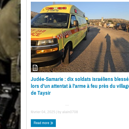
Judée-Samarie : dix soldats israéliens bless
lors d’un attentat à l’arme à feu près du villag
de Taysir
...
février 04, 2025
| by
alain0708
Read more