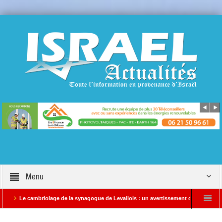
Menu
e cambriolage de la synagogue de Levallois : un avertissement qui ne doit pas être i
rte Info EN COURS conflit au Moyen Orient : Des images satellites révèlent une activit