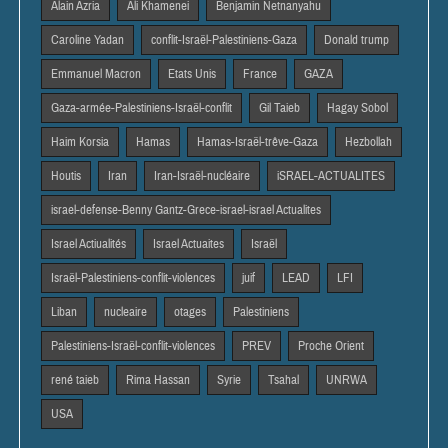
Alain Azria
Ali Khamenei
Benjamin Netnanyahu
Caroline Yadan
conflit-Israël-Palestiniens-Gaza
Donald trump
Emmanuel Macron
Etats Unis
France
GAZA
Gaza-armée-Palestiniens-Israël-conflit
Gil Taieb
Hagay Sobol
Haim Korsia
Hamas
Hamas-Israël-trêve-Gaza
Hezbollah
Houtis
Iran
Iran-Israël-nucléaire
iSRAEL-ACTUALITES
israel-defense-Benny Gantz-Grece-israel-israel Actualites
Israel Actiualités
Israel Actuaites
Israël
Israël-Palestiniens-conflit-violences
juif
LEAD
LFI
Liban
nucleaire
otages
Palestiniens
Palestiniens-Israël-conflit-violences
PREV
Proche Orient
rené taieb
Rima Hassan
Syrie
Tsahal
UNRWA
USA