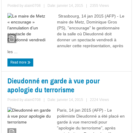
Posted by
alain0708
|
Date: janvier 14, 2015
|
2355 Views
Strasbourg, 14 jan 2015 (AFP) - Le
maire de Metz, Dominique Gros
(PS), "encourage" le gestionnaire
de la salle où Dieudonné doit
donner un spectacle vendredi à
annuler cette représentation, après
les ...
Read more
Dieudonné en garde à vue pour
apologie du terrorisme
Posted by
alain0708
|
Date: janvier 14, 2015
|
2224 Views
Paris, 14 jan 2015 (AFP) - Le
polémiste Dieudonné a été placé en
garde à vue mercredi pour
"apologie du terrorisme", après