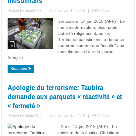
musulmans
Posted by
alain0708
|
Date: janvier 14, 2015
|
2498 Views
Jérusalem, 14 jan 2015 (AFP) - Le
mufti de Jérusalem, plus haute
autorité religieuse dans les
Territoires palestiniens, a dénoncé
mercredi comme une "insulte" aux
musulmans la Une du journal
français ...
Read more
Apologie du terrorisme: Taubira
demande aux parquets « réactivité » et
« fermeté »
Posted by
alain0708
|
Date: janvier 14, 2015
|
2519 Views
Paris, 14 jan 2015 (AFP) - La
ministre de la Justice Christiane