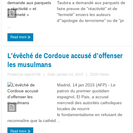
Taubira a demandé aux parquets de
faire preuve de "réactivité" et de
"fermeté" envers les auteurs
d'"apologie du terrorisme" ou de "pr
...
Read more
L’évêché de Cordoue accusé d’offenser
les musulmans
Posted by
alain0708
|
Date: janvier 14, 2015
|
2520 Views
Madrid, 14 jan 2015 (AFP) - Le
patron du premier quotidien
espagnol, El Pais, a accusé
mercredi des autorités catholiques
locales de nourrir
le fondamentalisme en refusant de
reconnaître que la cathéd ...
Read more