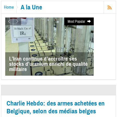
A la Une
Home
Most Popular
L’Iran continue d’accroître ses
stocks d’uranium enrichi de qualité
militaire
Charlie Hebdo: des armes achetées en
Belgique, selon des médias belges